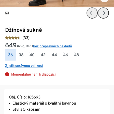
1/4
Džínová sukně
(33)
649
vč. DPH
bez přepravních nákladů
Kč
36
38
40
42
44
46
48
Zjistit správnou velikost
Momentálně není k dispozici
Obj. Číslo: 165693
Elastický materiál s kvalitní bavlnou
Styl s 5 kapsami