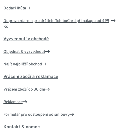
Dodací lhůta
Doprava zdarma pro držitele TchiboCard při nákupu od 499
Kč
Vyzvednutí v obchodě
Objednat & vyzvednout
Najít nejbližší obchod
Vrácení zboží a reklamace
Vrácení zboží do 30 dní
Reklamace
Formulář pro odstoupení od smlouvy
Kontakt & pomoc