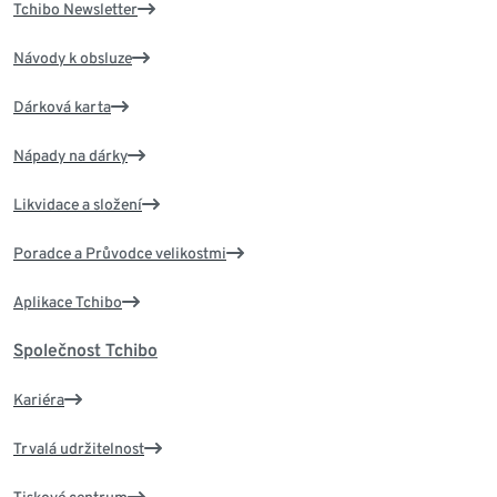
Tchibo Newsletter
Návody k obsluze
Dárková karta
Nápady na dárky
Likvidace a složení
Poradce a Průvodce velikostmi
Aplikace Tchibo
Společnost Tchibo
Kariéra
Trvalá udržitelnost