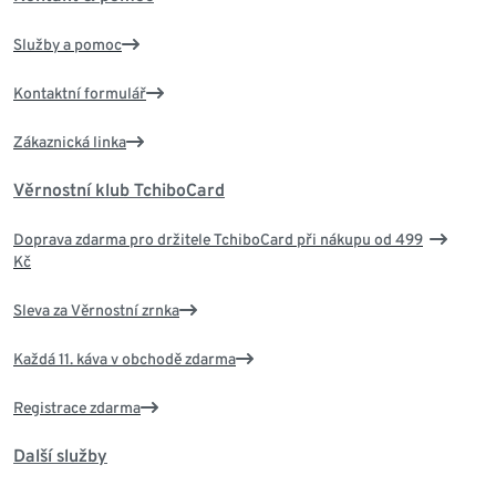
Služby a pomoc
Kontaktní formulář
Zákaznická linka
Věrnostní klub TchiboCard
Doprava zdarma pro držitele TchiboCard při nákupu od 499
Kč
Sleva za Věrnostní zrnka
Každá 11. káva v obchodě zdarma
Registrace zdarma
Další služby