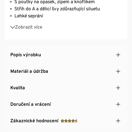
S poutky na opasek, zipem a knoflíkem
Střih do A a dělicí švy zdůrazňující siluetu
Lehké seprání
S elastanem: dobře drží tvar, perfektně sedí a
Zobrazit více
výborně se nosí
Popis výrobku
Materiál a údržba
Kvalita
Doručení a vrácení
Zákaznické hodnocení