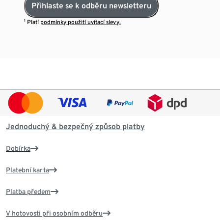
Přihlaste se k odběru newsletteru
¹ Platí
podmínky použití uvítací slevy.
Jednoduchý & bezpečný způsob platby
Dobírka
Platební karta
Platba předem
V hotovosti při osobním odběru