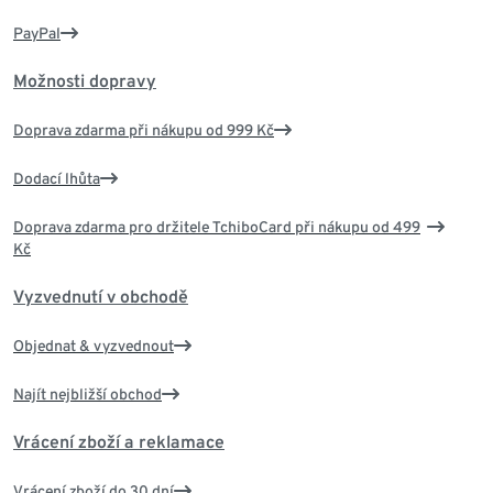
PayPal
Možnosti dopravy
Doprava zdarma při nákupu od 999 Kč
Dodací lhůta
Doprava zdarma pro držitele TchiboCard při nákupu od 499
Kč
Vyzvednutí v obchodě
Objednat & vyzvednout
Najít nejbližší obchod
Vrácení zboží a reklamace
Vrácení zboží do 30 dní