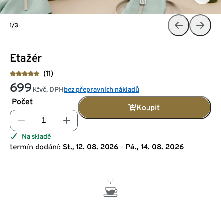
1/3
Etažér
(11)
699
vč. DPH
bez přepravních nákladů
Kč
Počet
Koupit
Na skladě
termín dodání:
St., 12. 08. 2026 - Pá., 14. 08. 2026