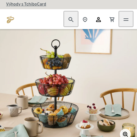
Výhody s TchiboCard