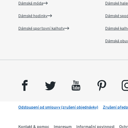
Dámská móda
Dámské hale
Dámské hodinky
Dámské spod
Dámské sportovní kalhoty
Dámské kalh
Dámská obu
facebook
twitter
youtube
pinterest
insta
Odstoupení od smlouvy (zrušení objednávky)
Zrušení předp
Kontakt & pomoc
Impresum
Informační povinnost
Ochr