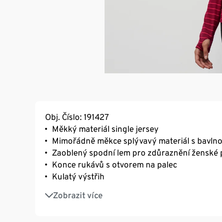
Obj. Číslo: 191427
Měkký materiál single jersey
Mimořádně měkce splývavý materiál s bavln
Zaoblený spodní lem pro zdůraznění ženské 
Konce rukávů s otvorem na palec
Kulatý výstřih
S elastanem: dobře drží tvar, perfektně sedí
Zobrazit více