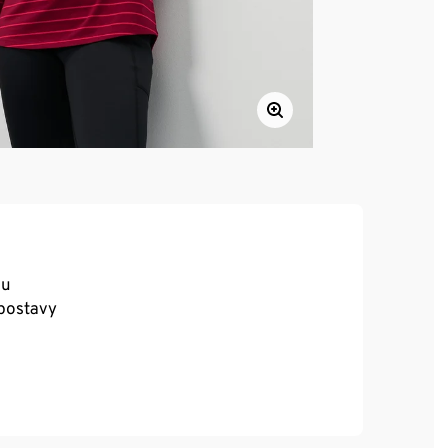
ou
postavy
 a přitom poskytuje naprostou volnost pohybu