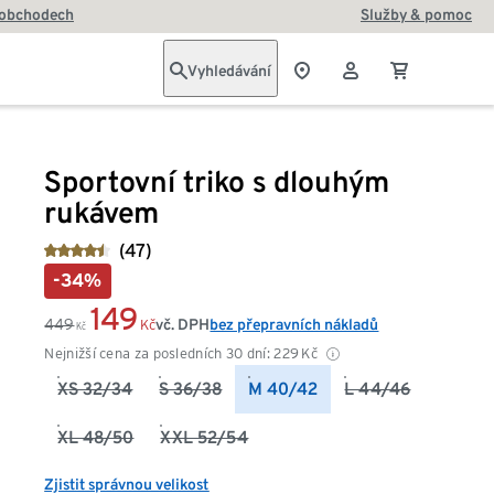
 obchodech
Služby & pomoc
Vyhledávání
Sportovní triko s dlouhým
rukávem
(47)
-34%
149
449
vč. DPH
bez přepravních nákladů
Kč
Kč
Nejnižší cena za posledních 30 dní:
229
Kč
XS 32/34
S 36/38
M 40/42
L 44/46
XL 48/50
XXL 52/54
Zjistit správnou velikost