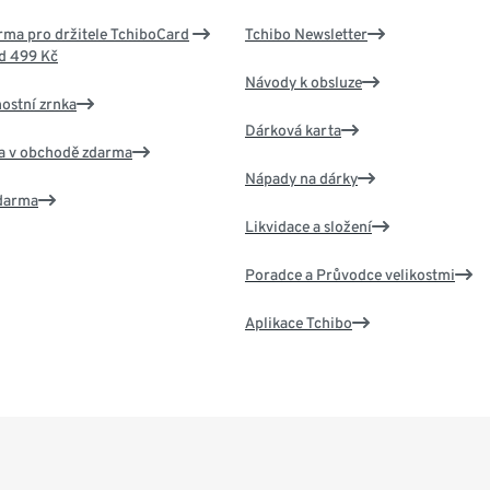
ma pro držitele TchiboCard
Tchibo Newsletter
d 499 Kč
Návody k obsluze
nostní zrnka
Dárková karta
va v obchodě zdarma
Nápady na dárky
zdarma
Likvidace a složení
Poradce a Průvodce velikostmi
Aplikace Tchibo