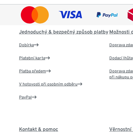
Jednoduchý & bezpečný způsob platby
Možnosti 
Dobírka
Doprava zda
Platební karta
Dodací lhůta
Platba předem
Doprava zdar
při nákupu o
V hotovosti při osobním odběru
PayPal
Kontakt & pomoc
Věrnostní