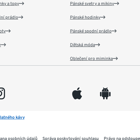
nky a topy
Pánské svetry a mikiny
ní prádlo
Pánské hodinky
oty
Pánské spodní prádlo
v
Dětská móda
Oblečení pro miminka
gram
appleinc
android
latného kávy
ana osobních údajů
Správa poskytování souhlasu
Právo na odstoupe