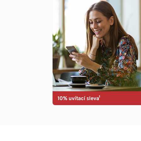
10% uvítací sleva¹