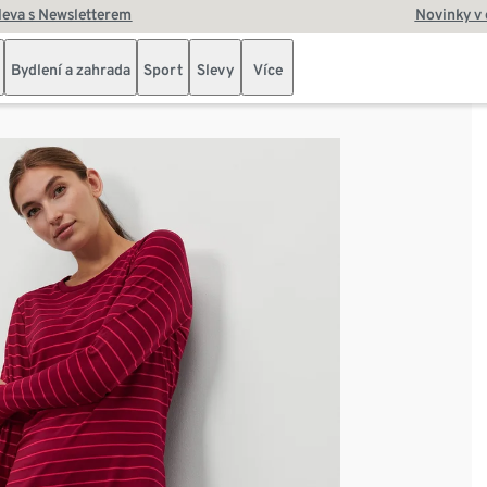
leva s Newsletterem
Novinky v
Bydlení a zahrada
Sport
Slevy
Více