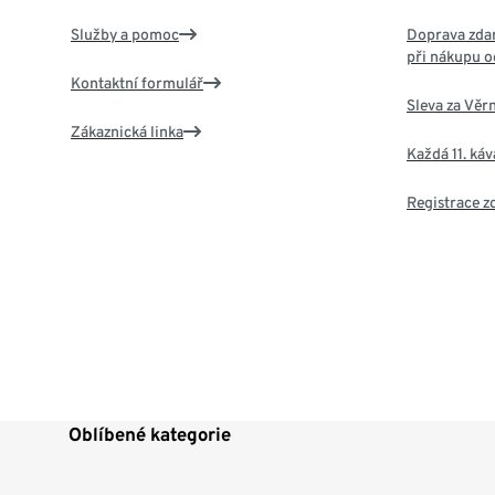
Služby a pomoc
Doprava zdar
při nákupu o
Kontaktní formulář
Sleva za Věr
Zákaznická linka
Každá 11. ká
Registrace 
Oblíbené kategorie