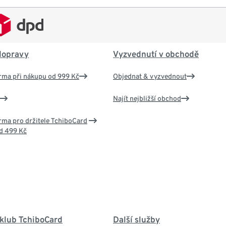
dopravy
Vyzvednutí v obchodě
rma při nákupu od 999 Kč
Objednat & vyzvednout
Najít nejbližší obchod
ma pro držitele TchiboCard
d 499 Kč
 klub TchiboCard
Další služby