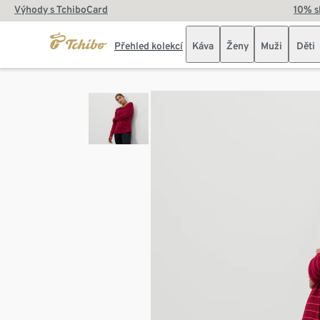
Výhody s TchiboCard
10% s
Přehled kolekcí
Káva
Ženy
Muži
Děti