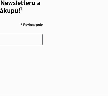
 Newsletteru a
nákupu!¹
* Povinné pole