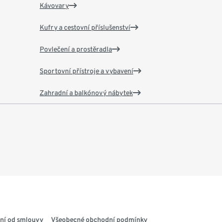
Kávovary
Kufry a cestovní příslušenství
Povlečení a prostěradla
Sportovní přístroje a vybavení
Zahradní a balkónový nábytek
ní od smlouvy
Všeobecné obchodní podmínky