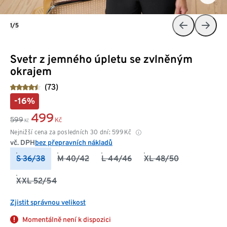
1/5
Svetr z jemného úpletu se zvlněným
okrajem
(73)
-16%
499
599
Kč
Kč
Nejnižší cena za posledních 30 dní:
599
Kč
vč. DPH
bez přepravních nákladů
S 36/38
M 40/42
L 44/46
XL 48/50
XXL 52/54
Zjistit správnou velikost
Momentálně není k dispozici