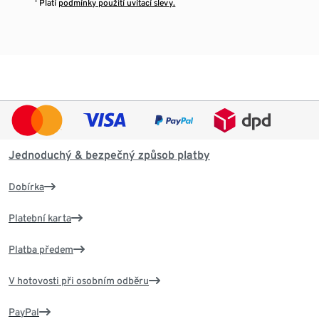
¹ Platí
podmínky použití uvítací slevy.
Jednoduchý & bezpečný způsob platby
Dobírka
Platební karta
Platba předem
V hotovosti při osobním odběru
PayPal