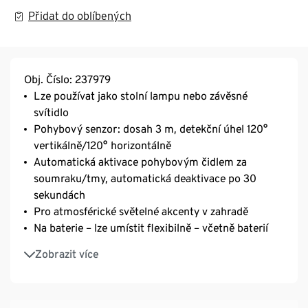
Přidat do oblíbených
Obj. Číslo: 237979
Lze používat jako stolní lampu nebo závěsné
svítidlo
Pohybový senzor: dosah 3 m, detekční úhel 120°
vertikálně/120° horizontálně
Automatická aktivace pohybovým čidlem za
soumraku/tmy, automatická deaktivace po 30
sekundách
Pro atmosférické světelné akcenty v zahradě
Na baterie – lze umístit flexibilně – včetně baterií
Pevně zabudované LED – teplé bílé světlo
Zobrazit více
Se závěsným prvkem
Se spínačem: zapnutí/pohybový senzor/vypnutí
Spodní strana šetrná k povrchu