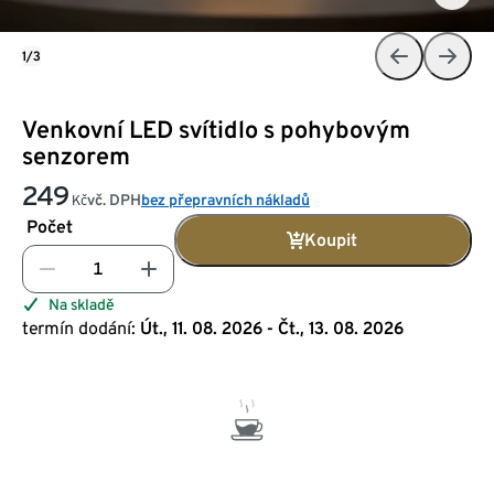
1/3
Venkovní LED svítidlo s pohybovým
senzorem
249
vč. DPH
bez přepravních nákladů
Kč
Počet
Koupit
Na skladě
termín dodání:
Út., 11. 08. 2026 - Čt., 13. 08. 2026