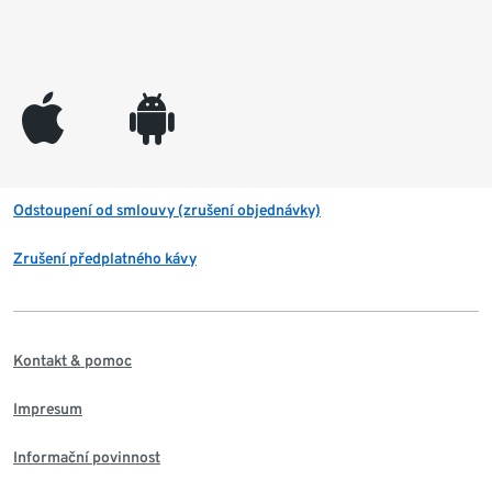
appleinc
android
Odstoupení od smlouvy (zrušení objednávky)
Zrušení předplatného kávy
Kontakt & pomoc
Impresum
Informační povinnost