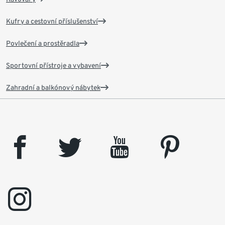
Kufry a cestovní příslušenství
Povlečení a prostěradla
Sportovní přístroje a vybavení
Zahradní a balkónový nábytek
facebook
twitter
youtube
pinterest
instagram