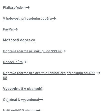
Platba předem
V hotovosti při osobním odběru
PayPal
Možnosti dopravy
Doprava zdarma při nákupu od 999 Kč
Dodací lhůta
Doprava zdarma pro držitele TchiboCard při nákupu od 499
Kč
Vyzvednutí v obchodě
Objednat & vyzvednout
Najít nejbližší obchod