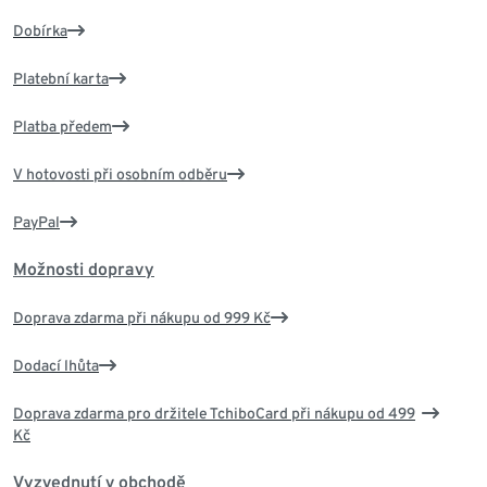
Dobírka
Platební karta
Platba předem
V hotovosti při osobním odběru
PayPal
Možnosti dopravy
Doprava zdarma při nákupu od 999 Kč
Dodací lhůta
Doprava zdarma pro držitele TchiboCard při nákupu od 499
Kč
Vyzvednutí v obchodě