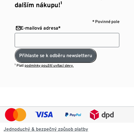
dalším nákupu!¹
* Povinné pole
E-mailová adresa*
Přihlaste se k odběru newsletteru
¹ Platí
podmínky použití uvítací slevy.
Jednoduchý & bezpečný způsob platby