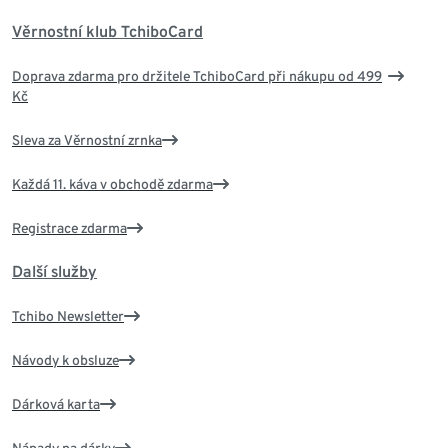
Věrnostní klub TchiboCard
Doprava zdarma pro držitele TchiboCard při nákupu od 499
Kč
Sleva za Věrnostní zrnka
Každá 11. káva v obchodě zdarma
Registrace zdarma
Další služby
Tchibo Newsletter
Návody k obsluze
Dárková karta