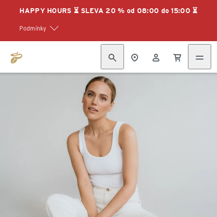
HAPPY HOURS ⏳ SLEVA 20 % od 08:00 do 15:00 ⏳
Podmínky