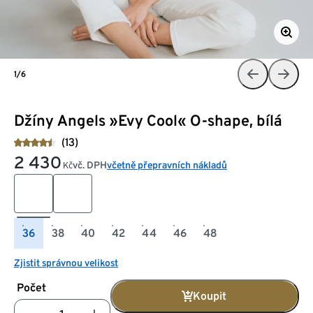
1/6
Džíny Angels »Evy Cool« O-shape, bílá
(13)
2 430
vč. DPH
včetně přepravních nákladů
Kč
36
38
40
42
44
46
48
Zjistit správnou velikost
Počet
Koupit