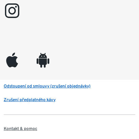
instagram
appleinc
android
Odstoupení od smlouvy (zrušení objednávky)
Zrušení předplatného kávy
Kontakt & pomoc