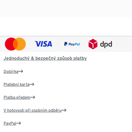
Jednoduchý & bezpečný způsob platby
Dobírka
Platební karta
Platba předem
V hotovosti při osobním odběru
PayPal