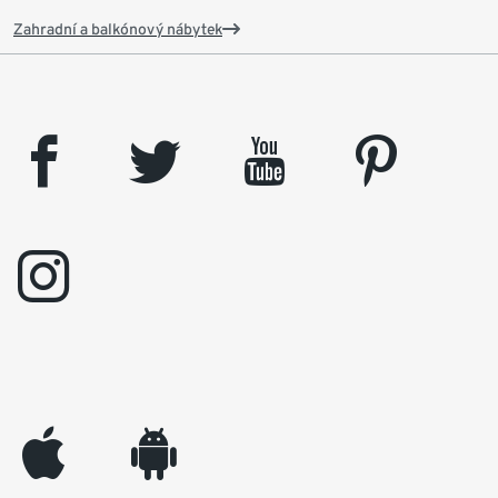
Zahradní a balkónový nábytek
facebook
twitter
youtube
pinterest
instagram
appleinc
android