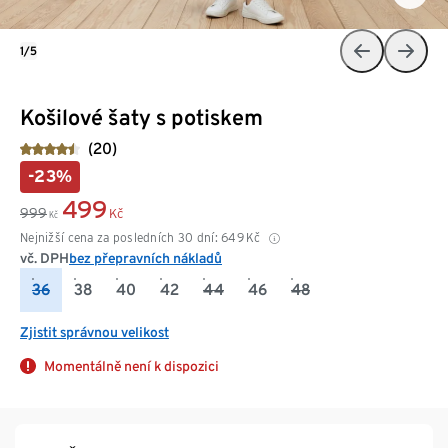
1/5
Košilové šaty s potiskem
(20)
-23%
499
999
Kč
Kč
Nejnižší cena za posledních 30 dní:
649
Kč
vč. DPH
bez přepravních nákladů
36
38
40
42
44
46
48
Zjistit správnou velikost
Momentálně není k dispozici