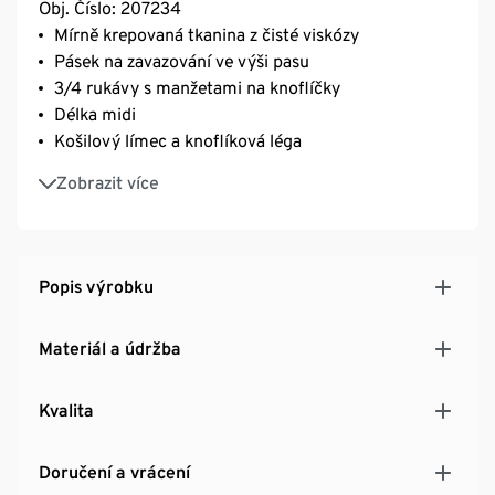
Obj. Číslo: 207234
Mírně krepovaná tkanina z čisté viskózy
Pásek na zavazování ve výši pasu
3/4 rukávy s manžetami na knoflíčky
Délka midi
Košilový límec a knoflíková léga
Optimálně sedí díky záševkům na prsou
Zobrazit více
S dělicími švy na přední a zadní straně
Moderní grafický potisk
Popis výrobku
Materiál a údržba
Kvalita
Doručení a vrácení