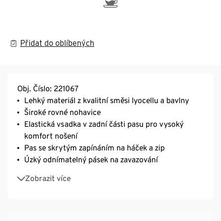
Přidat do oblíbených
Obj. Číslo: 221067
Lehký materiál z kvalitní směsi lyocellu a bavlny
Široké rovné nohavice
Elastická vsadka v zadní části pasu pro vysoký
komfort nošení
Pas se skrytým zapínáním na háček a zip
Úzký odnímatelný pásek na zavazování
Boční průhmatové kapsy
Zobrazit více
2 ozdobné zadní kapsy
Lyocellová vlákna TENCEL™ jsou přirozeně měkká a
hebká na dotek