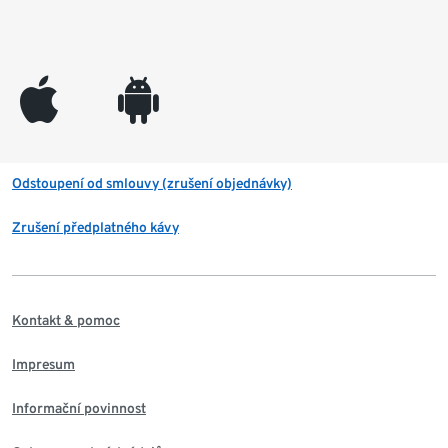
appleinc
android
Odstoupení od smlouvy (zrušení objednávky)
Zrušení předplatného kávy
Kontakt & pomoc
Impresum
Informační povinnost