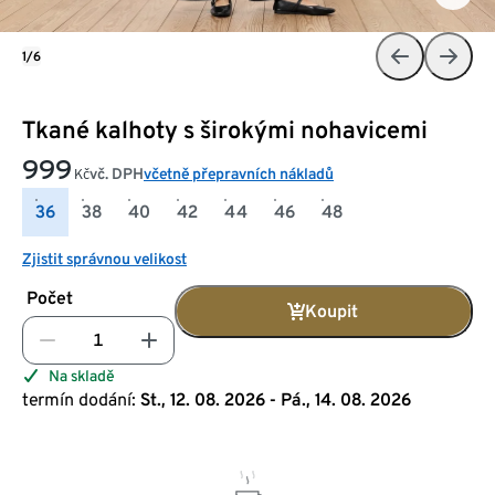
1/6
Tkané kalhoty s širokými nohavicemi
999
vč. DPH
včetně přepravních nákladů
Kč
36
38
40
42
44
46
48
Zjistit správnou velikost
Počet
Koupit
Na skladě
termín dodání:
St., 12. 08. 2026 - Pá., 14. 08. 2026