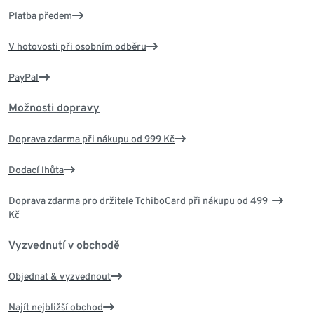
Platba předem
V hotovosti při osobním odběru
PayPal
Možnosti dopravy
Doprava zdarma při nákupu od 999 Kč
Dodací lhůta
Doprava zdarma pro držitele TchiboCard při nákupu od 499
Kč
Vyzvednutí v obchodě
Objednat & vyzvednout
Najít nejbližší obchod