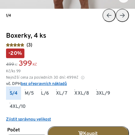
1/4
Boxerky, 4 ks
(3)
-20%
399
499
Kč
Kč
Kč/ks
99
Nejnižší cena za posledních 30 dní:
499
Kč
vč. DPH
bez přepravních nákladů
S/4
M/5
L/6
XL/7
XXL/8
3XL/9
4XL/10
Zjistit správnou velikost
Počet
Koupit