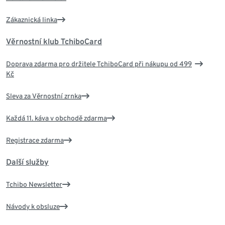
Zákaznická linka
Věrnostní klub TchiboCard
Doprava zdarma pro držitele TchiboCard při nákupu od 499
Kč
Sleva za Věrnostní zrnka
Každá 11. káva v obchodě zdarma
Registrace zdarma
Další služby
Tchibo Newsletter
Návody k obsluze