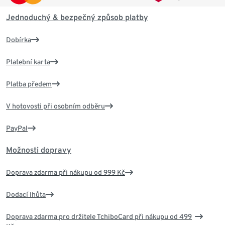
Jednoduchý & bezpečný způsob platby
Dobírka
Platební karta
Platba předem
V hotovosti při osobním odběru
PayPal
Možnosti dopravy
Doprava zdarma při nákupu od 999 Kč
Dodací lhůta
Doprava zdarma pro držitele TchiboCard při nákupu od 499