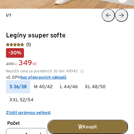
1/7
Legíny »super soft«
(1)
-30%
349
499
Kč
Kč
Nejnižší cena za posledních 30 dní:
499
Kč
vč. DPH
bez přepravních nákladů
S 36/38
M 40/42
L 44/46
XL 48/50
XXL 52/54
Zjistit správnou velikost
Počet
Koupit