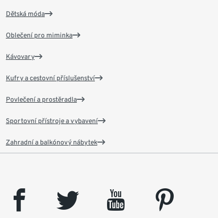
Dětská móda
Oblečení pro miminka
Kávovary
Kufry a cestovní příslušenství
Povlečení a prostěradla
Sportovní přístroje a vybavení
Zahradní a balkónový nábytek
facebook
twitter
youtube
pinterest