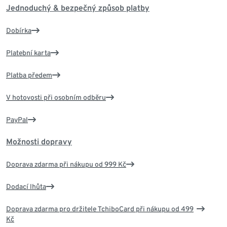
Jednoduchý & bezpečný způsob platby
Dobírka
Platební karta
Platba předem
V hotovosti při osobním odběru
PayPal
Možnosti dopravy
Doprava zdarma při nákupu od 999 Kč
Dodací lhůta
Doprava zdarma pro držitele TchiboCard při nákupu od 499
Kč