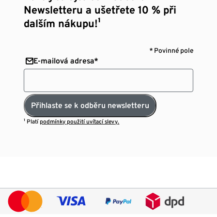
Newsletteru a ušetřete 10 % při
dalším nákupu!¹
* Povinné pole
E-mailová adresa*
Přihlaste se k odběru newsletteru
¹ Platí
podmínky použití uvítací slevy.