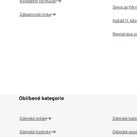
Kontaktní formulář
Sleva za Věr
Zákaznická linka
Každá 11. ká
Registrace 
Oblíbené kategorie
Dámská móda
Dámské hale
Dámské hodinky
Dámské spod