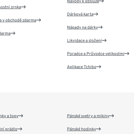
Návody k obsluze
nostní zrnka
Dárková karta
va v obchodě zdarma
Nápady na dárky
zdarma
Likvidace a složení
Poradce a Průvodce velikostmi
Aplikace Tchibo
nky a topy
Pánské svetry a mikiny
ní prádlo
Pánské hodinky