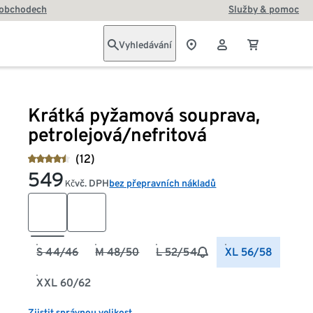
 obchodech
Služby & pomoc
Vyhledávání
Krátká pyžamová souprava,
petrolejová/nefritová
(12)
549
vč. DPH
bez přepravních nákladů
Kč
S 44/46
M 48/50
L 52/54
XL 56/58
XXL 60/62
Zjistit správnou velikost