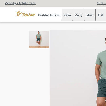
Výhody s TchiboCard
10% s
Přehled kolekcí
Káva
Ženy
Muži
Děti