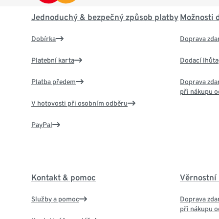
Jednoduchý & bezpečný způsob platby
Možnosti 
Dobírka
Doprava zda
Platební karta
Dodací lhůta
Platba předem
Doprava zdar
při nákupu o
V hotovosti při osobním odběru
PayPal
Kontakt & pomoc
Věrnostní
Služby a pomoc
Doprava zdar
při nákupu o