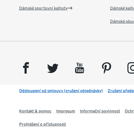
Dámské sportovní kalhoty
Dámské kalh
Dámská obu
facebook
twitter
youtube
pinterest
insta
Odstoupení od smlouvy (zrušení objednávky)
Zrušení předp
Kontakt & pomoc
Impresum
Informační povinnost
Ochr
Prohlášení o přístupnosti