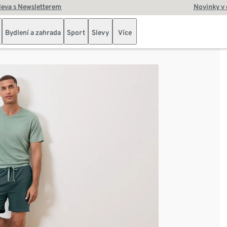
leva s Newsletterem
Novinky v
Bydlení a zahrada
Sport
Slevy
Více