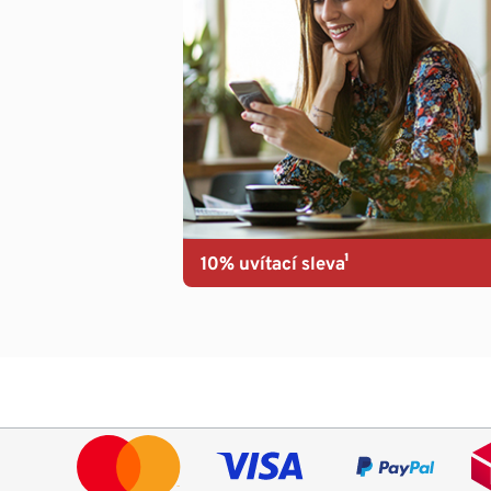
10% uvítací sleva¹