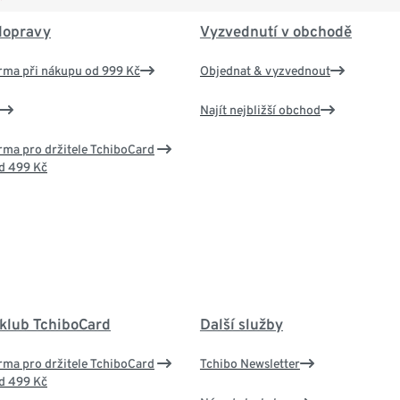
dopravy
Vyzvednutí v obchodě
rma při nákupu od 999 Kč
Objednat & vyzvednout
Najít nejbližší obchod
ma pro držitele TchiboCard
d 499 Kč
 klub TchiboCard
Další služby
ma pro držitele TchiboCard
Tchibo Newsletter
d 499 Kč