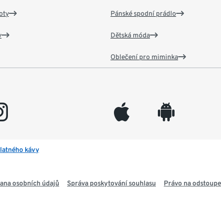
oty
Pánské spodní prádlo
v
Dětská móda
Oblečení pro miminka
gram
appleinc
android
latného kávy
ana osobních údajů
Správa poskytování souhlasu
Právo na odstoupe