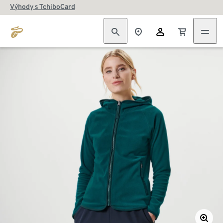
Výhody s TchiboCard