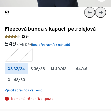
1/3
Fleecová bunda s kapucí, petrolejová
(29)
549
vč. DPH
bez přepravních nákladů
Kč
XS 32/34
S 36/38
M 40/42
L 44/46
XL 48/50
Zjistit správnou velikost
Momentálně není k dispozici