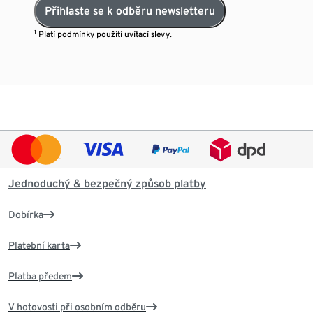
Přihlaste se k odběru newsletteru
¹ Platí
podmínky použití uvítací slevy.
Jednoduchý & bezpečný způsob platby
Dobírka
Platební karta
Platba předem
V hotovosti při osobním odběru