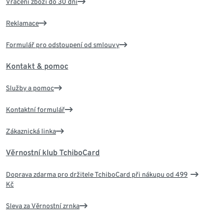
Vrácení zboží do 30 dní
Reklamace
Formulář pro odstoupení od smlouvy
Kontakt & pomoc
Služby a pomoc
Kontaktní formulář
Zákaznická linka
Věrnostní klub TchiboCard
Doprava zdarma pro držitele TchiboCard při nákupu od 499
Kč
Sleva za Věrnostní zrnka