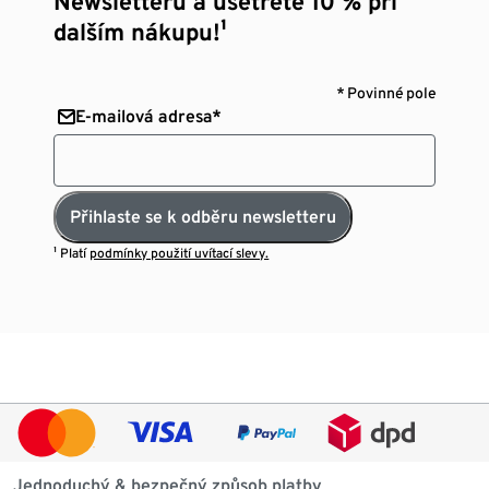
Newsletteru a ušetřete 10 % při
dalším nákupu!¹
* Povinné pole
E-mailová adresa*
Přihlaste se k odběru newsletteru
¹ Platí
podmínky použití uvítací slevy.
Jednoduchý & bezpečný způsob platby