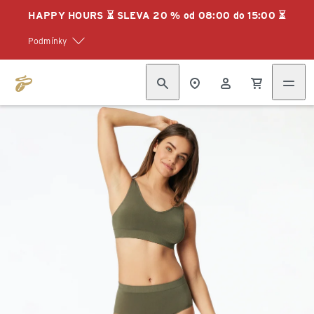
HAPPY HOURS ⏳ SLEVA 20 % od 08:00 do 15:00 ⏳
Podmínky