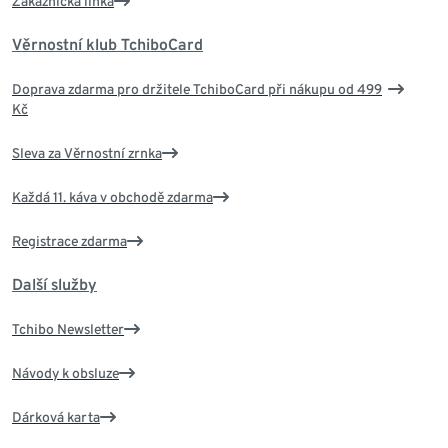
Zákaznická linka
Věrnostní klub TchiboCard
Doprava zdarma pro držitele TchiboCard při nákupu od 499
Kč
Sleva za Věrnostní zrnka
Každá 11. káva v obchodě zdarma
Registrace zdarma
Další služby
Tchibo Newsletter
Návody k obsluze
Dárková karta