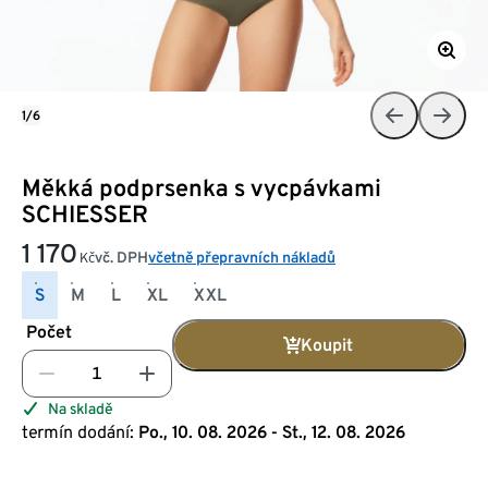
1/6
Měkká podprsenka s vycpávkami
SCHIESSER
1 170
vč. DPH
včetně přepravních nákladů
Kč
S
M
L
XL
XXL
Počet
Koupit
Na skladě
termín dodání:
Po., 10. 08. 2026 - St., 12. 08. 2026