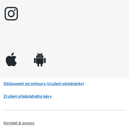
instagram
appleinc
android
Odstoupení od smlouvy (zrušení objednávky)
Zrušení předplatného kávy
Kontakt & pomoc