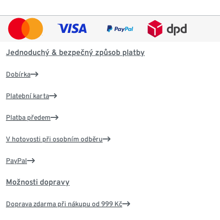
Jednoduchý & bezpečný způsob platby
Dobírka
Platební karta
Platba předem
V hotovosti při osobním odběru
PayPal
Možnosti dopravy
Doprava zdarma při nákupu od 999 Kč