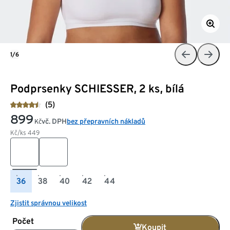
1/6
Podprsenky SCHIESSER, 2 ks, bílá
(5)
899
vč. DPH
bez přepravních nákladů
Kč
Kč/ks
449
36
38
40
42
44
Zjistit správnou velikost
Počet
Koupit