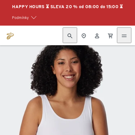
HAPPY HOURS ⏳ SLEVA 20 % od 08:00 do 15:00 ⏳
Podmínky