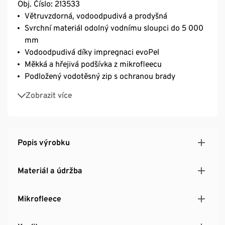
Obj. Číslo: 213533
Větruvzdorná, vodoodpudivá a prodyšná
Svrchní materiál odolný vodnímu sloupci do 5 000
mm
Vodoodpudivá díky impregnaci evoPel
Měkká a hřejivá podšívka z mikrofleecu
Podložený vodotěsný zip s ochranou brady
Se 2 kapsami na zip na přední straně
Zobrazit více
Protižmolková úprava
Elastický svrchní materiál zajišťuje vysoký komfort
nošení a optimální volnost pohybu
Odepínací kapuce
Popis výrobku
Popisovací jmenovka
S dekorativními reflexními prvky
Materiál a údržba
Mikrofleece