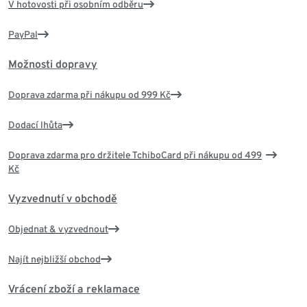
V hotovosti při osobním odběru
PayPal
Možnosti dopravy
Doprava zdarma při nákupu od 999 Kč
Dodací lhůta
Doprava zdarma pro držitele TchiboCard při nákupu od 499
Kč
Vyzvednutí v obchodě
Objednat & vyzvednout
Najít nejbližší obchod
Vrácení zboží a reklamace