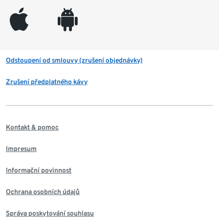
appleinc
android
Odstoupení od smlouvy (zrušení objednávky)
Zrušení předplatného kávy
Kontakt & pomoc
Impresum
Informační povinnost
Ochrana osobních údajů
Správa poskytování souhlasu