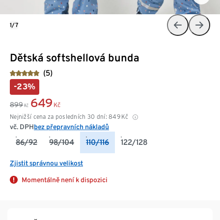
1/7
Dětská softshellová bunda
(5)
-23%
649
899
Kč
Kč
Nejnižší cena za posledních 30 dní:
849
Kč
vč. DPH
bez přepravních nákladů
86/92
98/104
110/116
122/128
Zjistit správnou velikost
Momentálně není k dispozici