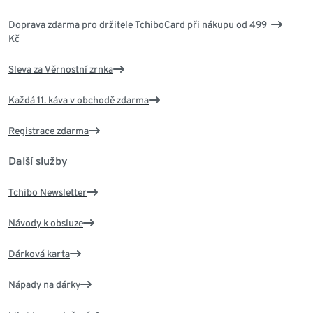
Doprava zdarma pro držitele TchiboCard při nákupu od 499
Kč
Sleva za Věrnostní zrnka
Každá 11. káva v obchodě zdarma
Registrace zdarma
Další služby
Tchibo Newsletter
Návody k obsluze
Dárková karta
Nápady na dárky