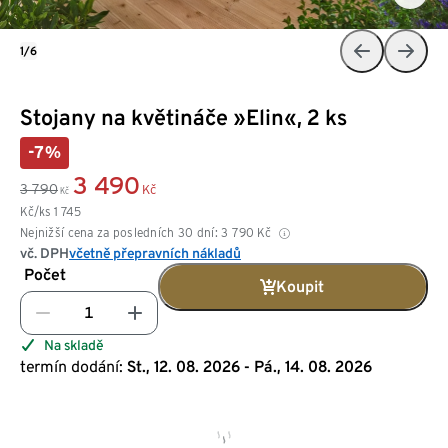
1/6
Stojany na květináče »Elin«, 2 ks
-7%
3 490
3 790
Kč
Kč
Kč/ks
1 745
Nejnižší cena za posledních 30 dní:
3 790
Kč
vč. DPH
včetně přepravních nákladů
Počet
Koupit
Na skladě
termín dodání:
St., 12. 08. 2026 - Pá., 14. 08. 2026