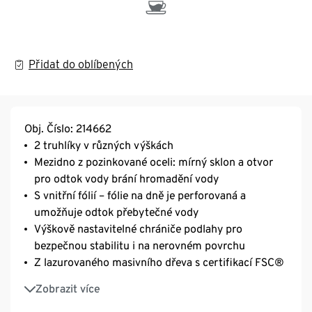
Přidat do oblíbených
Obj. Číslo: 214662
2 truhlíky v různých výškách
Mezidno z pozinkované oceli: mírný sklon a otvor
pro odtok vody brání hromadění vody
S vnitřní fólií – fólie na dně je perforovaná a
umožňuje odtok přebytečné vody
Výškově nastavitelné chrániče podlahy pro
bezpečnou stabilitu i na nerovném povrchu
Z lazurovaného masivního dřeva s certifikací FSC®
Materiál odolný vůči UV záření a povětrnostním
Zobrazit více
vlivům