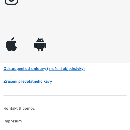
appleinc
android
Odstoupení od smlouvy (zrušení objednávky)
Zrušení předplatného kávy
Kontakt & pomoc
Impresum