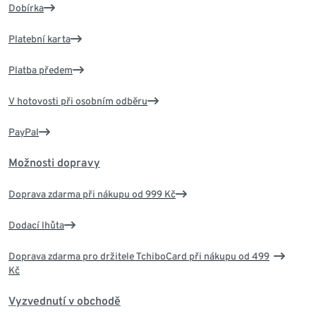
Dobírka
Platební karta
Platba předem
V hotovosti při osobním odběru
PayPal
Možnosti dopravy
Doprava zdarma při nákupu od 999 Kč
Dodací lhůta
Doprava zdarma pro držitele TchiboCard při nákupu od 499
Kč
Vyzvednutí v obchodě