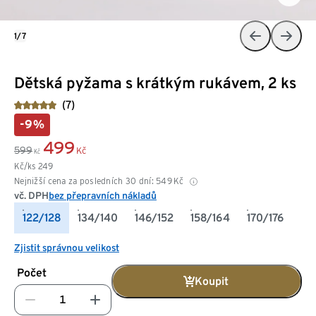
1/7
Dětská pyžama s krátkým rukávem, 2 ks
(7)
-9%
499
599
Kč
Kč
Kč/ks
249
Nejnižší cena za posledních 30 dní:
549
Kč
vč. DPH
bez přepravních nákladů
122/128
134/140
146/152
158/164
170/176
Zjistit správnou velikost
Počet
Koupit