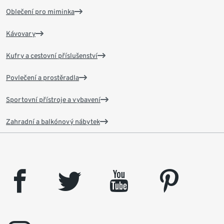
Oblečení pro miminka
Kávovary
Kufry a cestovní příslušenství
Povlečení a prostěradla
Sportovní přístroje a vybavení
Zahradní a balkónový nábytek
facebook
twitter
youtube
pinterest