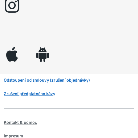
instagram
appleinc
android
Odstoupení od smlouvy (zrušení objednávky)
Zrušení předplatného kávy
Kontakt & pomoc
Impresum