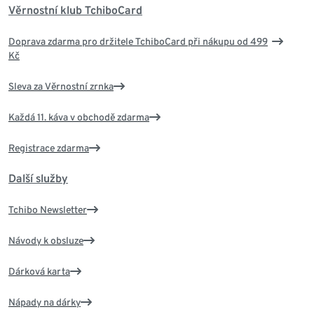
Věrnostní klub TchiboCard
Doprava zdarma pro držitele TchiboCard při nákupu od 499
Kč
Sleva za Věrnostní zrnka
Každá 11. káva v obchodě zdarma
Registrace zdarma
Další služby
Tchibo Newsletter
Návody k obsluze
Dárková karta
Nápady na dárky