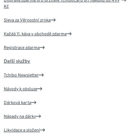
Doprava zdarma pro držitele TchiboCard při nákupu od 499
Kč
Sleva za Věrnostní zrnka
Každá 11. káva v obchodě zdarma
Registrace zdarma
Další služby
Tchibo Newsletter
Návody k obsluze
Dárková karta
Nápady na dárky
Likvidace a složení