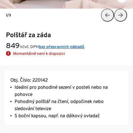
1/3
Polštář za záda
849
vč. DPH
bez přepravních nákladů
Kč
Momentálně není k dispozici
Obj. Číslo: 220142
Ideální pro pohodlné sezení v posteli nebo na
pohovce
Pohodlný polštář na čtení, odpočinek nebo
sledování televize
S boční kapsou, např. na dálkový ovladač