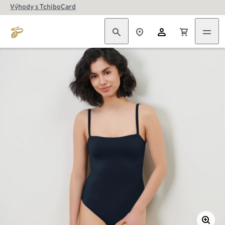
Výhody s TchiboCard