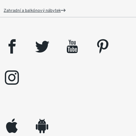
Zahradní a balkónový nábytek
facebook
twitter
youtube
pinterest
instagram
appleinc
android