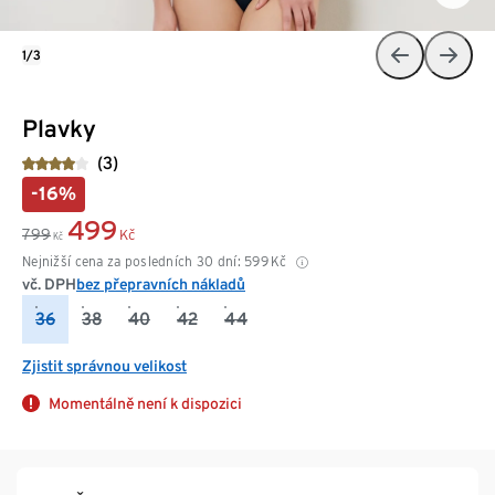
1/3
Plavky
(3)
-16%
499
799
Kč
Kč
Nejnižší cena za posledních 30 dní:
599
Kč
vč. DPH
bez přepravních nákladů
36
38
40
42
44
Zjistit správnou velikost
Momentálně není k dispozici