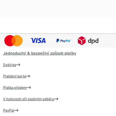
Jednoduchý & bezpečný způsob platby
Dobírka
Platební karta
Platba předem
V hotovosti při osobním odběru
PayPal