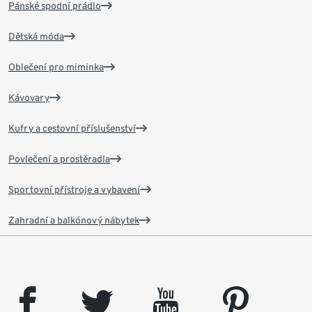
Pánské spodní prádlo
Dětská móda
Oblečení pro miminka
Kávovary
Kufry a cestovní příslušenství
Povlečení a prostěradla
Sportovní přístroje a vybavení
Zahradní a balkónový nábytek
facebook
twitter
youtube
pinterest