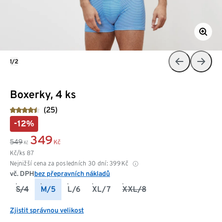
1/2
Boxerky, 4 ks
(25)
-12%
349
549
Kč
Kč
Kč/ks
87
Nejnižší cena za posledních 30 dní:
399
Kč
vč. DPH
bez přepravních nákladů
S/4
M/5
L/6
XL/7
XXL/8
Zjistit správnou velikost