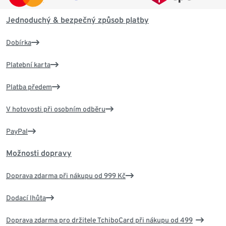
Jednoduchý & bezpečný způsob platby
Dobírka
Platební karta
Platba předem
V hotovosti při osobním odběru
PayPal
Možnosti dopravy
Doprava zdarma při nákupu od 999 Kč
Dodací lhůta
Doprava zdarma pro držitele TchiboCard při nákupu od 499