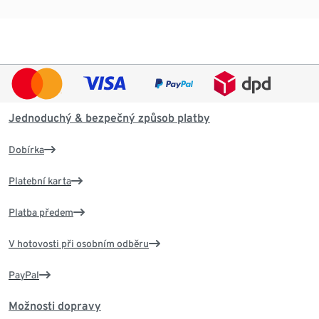
Jednoduchý & bezpečný způsob platby
Dobírka
Platební karta
Platba předem
V hotovosti při osobním odběru
PayPal
Možnosti dopravy