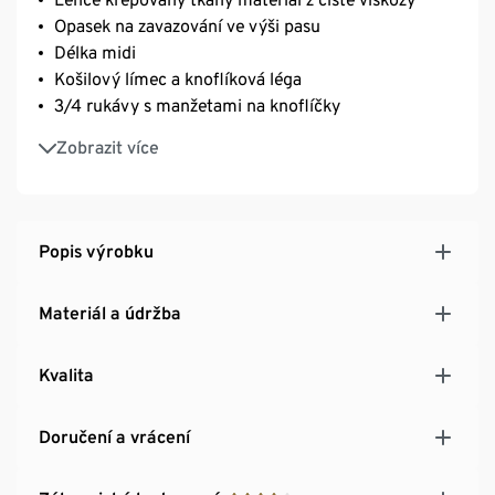
Opasek na zavazování ve výši pasu
Délka midi
Košilový límec a knoflíková léga
3/4 rukávy s manžetami na knoflíčky
Optimálně sedí díky záševkům na prsou
Zobrazit více
Knoflíky v perleťovém vzhledu
S dělicími švy na přední a zadní straně
Popis výrobku
Materiál a údržba
Kvalita
Doručení a vrácení