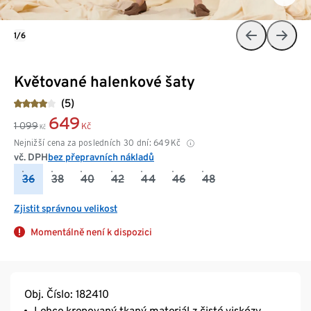
1/6
Květované halenkové šaty
(5)
649
1 099
Kč
Kč
Nejnižší cena za posledních 30 dní:
649
Kč
vč. DPH
bez přepravních nákladů
36
38
40
42
44
46
48
Zjistit správnou velikost
Momentálně není k dispozici
Obj. Číslo: 182410
Lehce krepovaný tkaný materiál z čisté viskózy