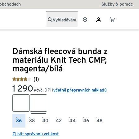
 obchodech
Služby & pomoc
Vyhledávání
Dámská fleecová bunda z
materiálu Knit Tech CMP,
magenta/bílá
(1)
1 290
vč. DPH
včetně přepravních nákladů
Kč
36
38
40
42
44
46
48
Zjistit správnou velikost