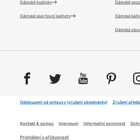
Dámské hodinky
Dámské spod
Dámské sportovní kalhoty
Dámské kalh
Dámská obu
facebook
twitter
youtube
pinterest
insta
Odstoupení od smlouvy (zrušení objednávky)
Zrušení předp
Kontakt & pomoc
Impresum
Informační povinnost
Ochr
Prohlášení o přístupnosti