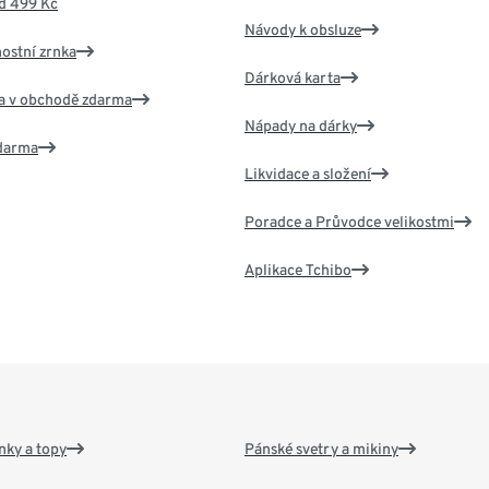
d 499 Kč
Návody k obsluze
nostní zrnka
Dárková karta
va v obchodě zdarma
Nápady na dárky
zdarma
Likvidace a složení
Poradce a Průvodce velikostmi
Aplikace Tchibo
nky a topy
Pánské svetry a mikiny