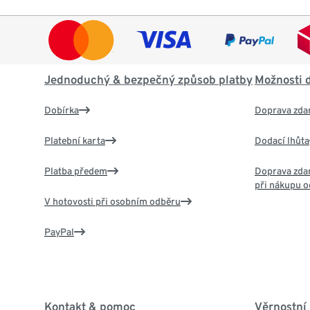
Jednoduchý & bezpečný způsob platby
Možnosti 
Dobírka
Doprava zda
Platební karta
Dodací lhůta
Platba předem
Doprava zdar
při nákupu o
V hotovosti při osobním odběru
PayPal
Kontakt & pomoc
Věrnostní