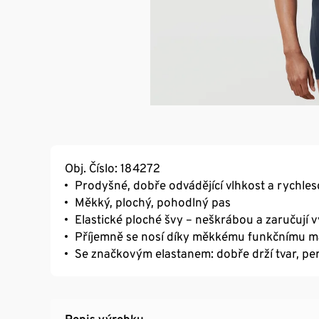
Obj. Číslo: 184272
Prodyšné, dobře odvádějící vlhkost a rychles
Měkký, plochý, pohodlný pas
Elastické ploché švy – neškrábou a zaručují
Příjemně se nosí díky měkkému funkčnímu ma
Se značkovým elastanem: dobře drží tvar, per
Popis výrobku