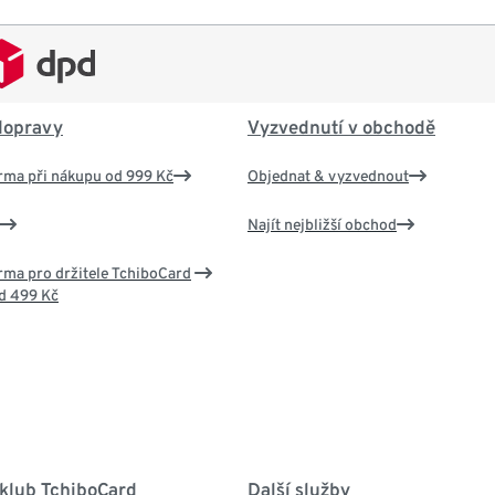
dopravy
Vyzvednutí v obchodě
rma při nákupu od 999 Kč
Objednat & vyzvednout
Najít nejbližší obchod
ma pro držitele TchiboCard
d 499 Kč
 klub TchiboCard
Další služby