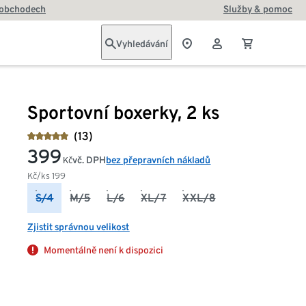
 obchodech
Služby & pomoc
Vyhledávání
Sportovní boxerky, 2 ks
(13)
399
vč. DPH
bez přepravních nákladů
Kč
Kč/ks
199
S/4
M/5
L/6
XL/7
XXL/8
Zjistit správnou velikost
Momentálně není k dispozici