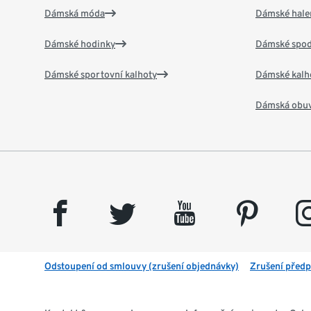
Dámská móda
Dámské hale
Dámské hodinky
Dámské spod
Dámské sportovní kalhoty
Dámské kalh
Dámská obu
facebook
twitter
youtube
pinterest
insta
Odstoupení od smlouvy (zrušení objednávky)
Zrušení předp