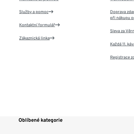
Služby a pomoc
Doprava zdar
při nákupu o
Kontaktní formulář
Sleva za Věr
Zákaznická linka
Každá 11. ká
Registrace 
Oblíbené kategorie