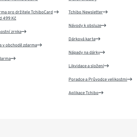
ma pro držitele TchiboCard
Tchibo Newsletter
d 499 Kč
Návody k obsluze
nostní zrnka
Dárková karta
va v obchodě zdarma
Nápady na dárky
zdarma
Likvidace a složení
Poradce a Průvodce velikostmi
Aplikace Tchibo