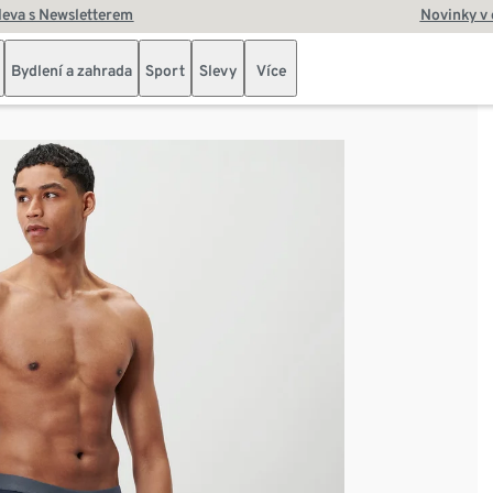
leva s Newsletterem
Novinky v
Bydlení a zahrada
Sport
Slevy
Více