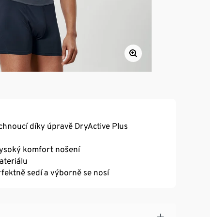
chnoucí díky úpravě DryActive Plus
 vysoký komfort nošení
teriálu
fektně sedí a výborně se nosí