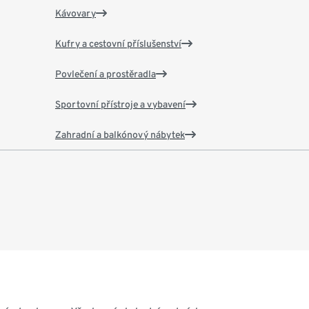
Kávovary
Kufry a cestovní příslušenství
Povlečení a prostěradla
Sportovní přístroje a vybavení
Zahradní a balkónový nábytek