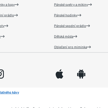
nky a topy
Pánské svetry a mikiny
ní prádlo
Pánské hodinky
oty
Pánské spodní prádlo
v
Dětská móda
Oblečení pro miminka
gram
appleinc
android
latného kávy