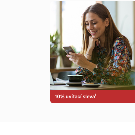
10% uvítací sleva¹