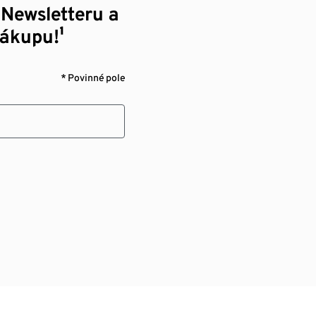
 Newsletteru a
nákupu!¹
* Povinné pole