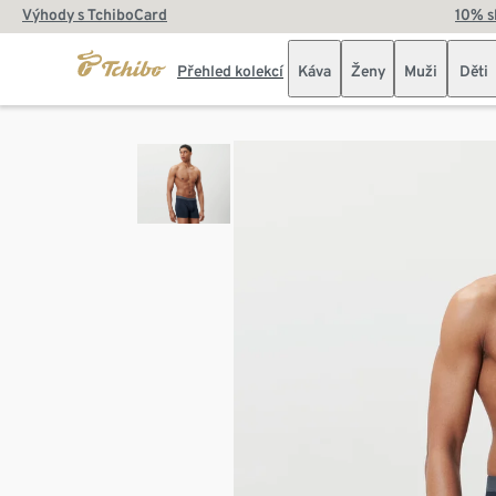
Výhody s TchiboCard
10% s
Přehled kolekcí
Káva
Ženy
Muži
Děti