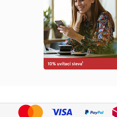
10% uvítací sleva¹