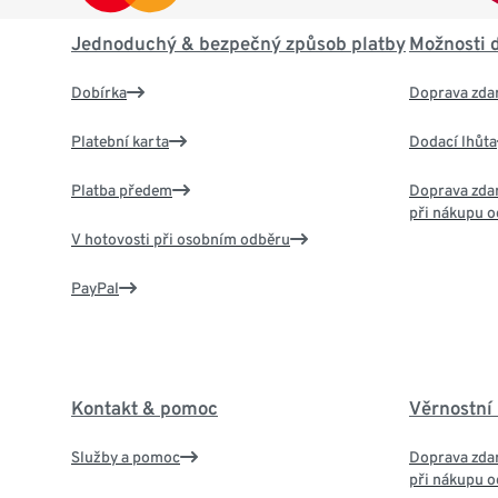
Jednoduchý & bezpečný způsob platby
Možnosti 
Dobírka
Doprava zda
Platební karta
Dodací lhůta
Platba předem
Doprava zdar
při nákupu o
V hotovosti při osobním odběru
PayPal
Kontakt & pomoc
Věrnostní
Služby a pomoc
Doprava zdar
při nákupu o