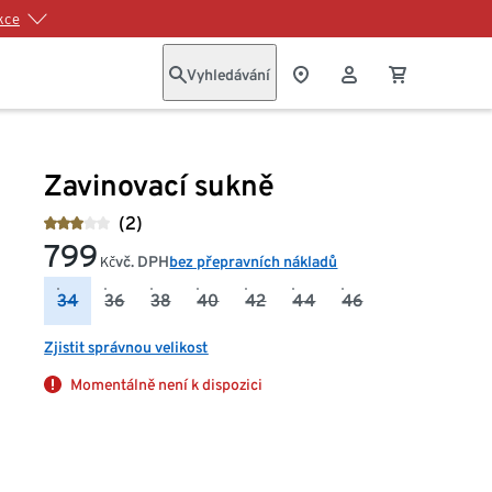
kce
Vyhledávání
Zavinovací sukně
(2)
799
vč. DPH
bez přepravních nákladů
Kč
34
36
38
40
42
44
46
Zjistit správnou velikost
Momentálně není k dispozici