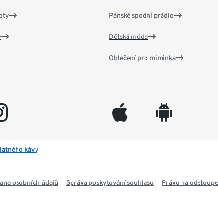
oty
Pánské spodní prádlo
v
Dětská móda
Oblečení pro miminka
gram
appleinc
android
latného kávy
ana osobních údajů
Správa poskytování souhlasu
Právo na odstoupe