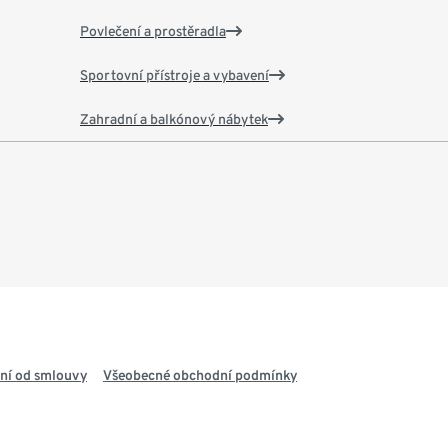
Povlečení a prostěradla
Sportovní přístroje a vybavení
Zahradní a balkónový nábytek
ní od smlouvy
Všeobecné obchodní podmínky