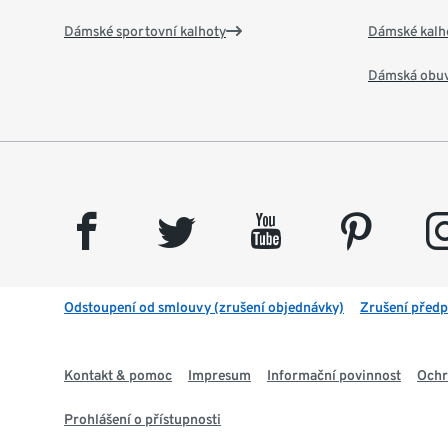
Dámské sportovní kalhoty
Dámské kalh
Dámská obu
facebook
twitter
youtube
pinterest
insta
Odstoupení od smlouvy (zrušení objednávky)
Zrušení předp
Kontakt & pomoc
Impresum
Informační povinnost
Ochr
Prohlášení o přístupnosti