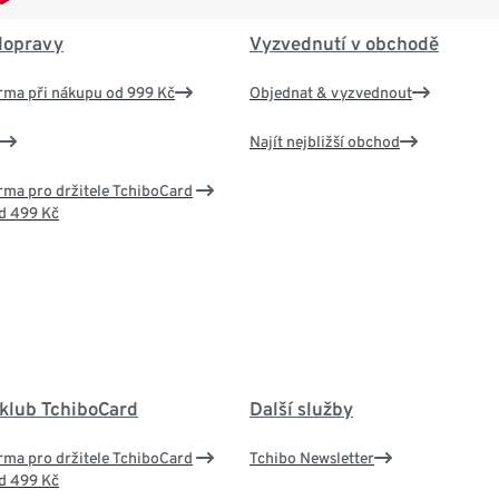
dopravy
Vyzvednutí v obchodě
rma při nákupu od 999 Kč
Objednat & vyzvednout
Najít nejbližší obchod
ma pro držitele TchiboCard
d 499 Kč
 klub TchiboCard
Další služby
ma pro držitele TchiboCard
Tchibo Newsletter
d 499 Kč