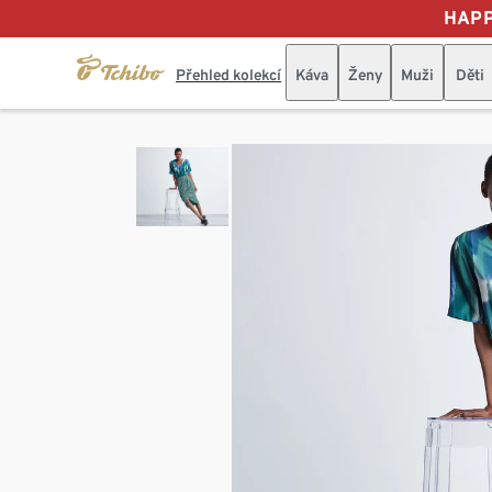
HAPP
Přehled kolekcí
Káva
Ženy
Muži
Děti