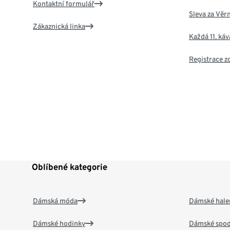
Kontaktní formulář
Sleva za Věr
Zákaznická linka
Každá 11. ká
Registrace 
Oblíbené kategorie
Dámská móda
Dámské hale
Dámské hodinky
Dámské spod