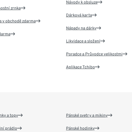
Návody k obsluze
nostní zrnka
Dárková karta
va v obchodě zdarma
Nápady na dárky
zdarma
Likvidace a složení
Poradce a Průvodce velikostmi
Aplikace Tchibo
nky a topy
Pánské svetry a mikiny
ní prádlo
Pánské hodinky