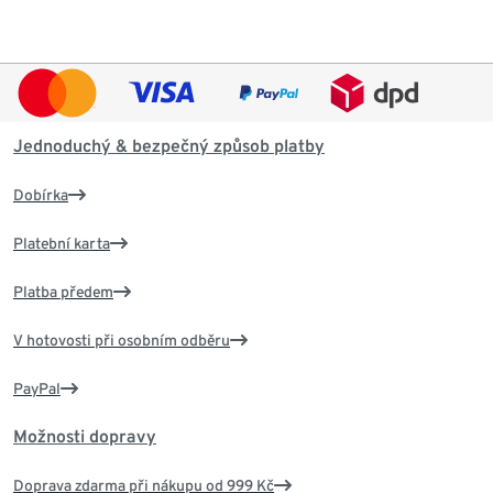
Jednoduchý & bezpečný způsob platby
Dobírka
Platební karta
Platba předem
V hotovosti při osobním odběru
PayPal
Možnosti dopravy
Doprava zdarma při nákupu od 999 Kč