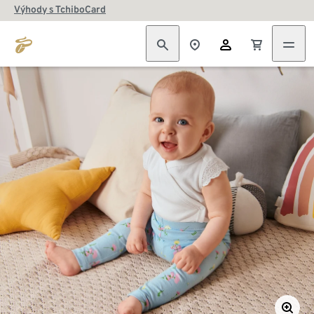
Výhody s TchiboCard