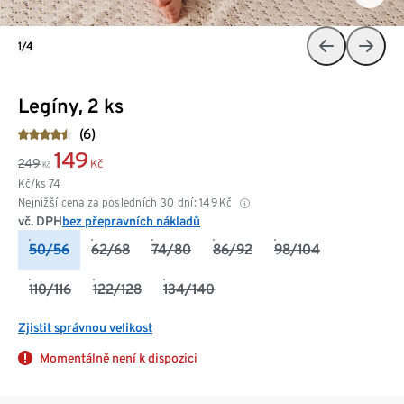
1/4
Legíny, 2 ks
(6)
149
249
Kč
Kč
Kč/ks
74
Nejnižší cena za posledních 30 dní:
149
Kč
vč. DPH
bez přepravních nákladů
50/56
62/68
74/80
86/92
98/104
110/116
122/128
134/140
Zjistit správnou velikost
Momentálně není k dispozici