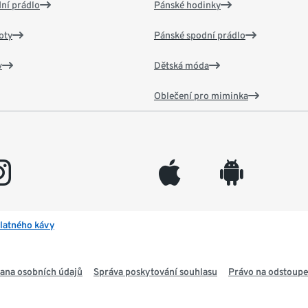
ní prádlo
Pánské hodinky
oty
Pánské spodní prádlo
v
Dětská móda
Oblečení pro miminka
gram
appleinc
android
latného kávy
ana osobních údajů
Správa poskytování souhlasu
Právo na odstoupe