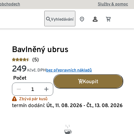
 obchodech
Služby & pomoc
Vyhledávání
Bavlněný ubrus
(5)
249
vč. DPH
bez přepravních nákladů
Kč
Počet
Koupit
Zbývá pár kusů
termín dodání:
Út., 11. 08. 2026 - Čt., 13. 08. 2026