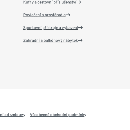
Kufry a cestovní příslušenství
Povlečení a prostěradla
Sportovní přístroje a vybavení
Zahradní a balkónový nábytek
ní od smlouvy
Všeobecné obchodní podmínky