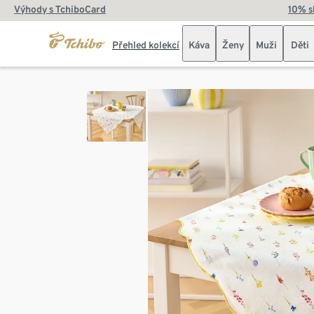
Výhody s TchiboCard
10% s
Přehled kolekcí
Káva
Ženy
Muži
Děti