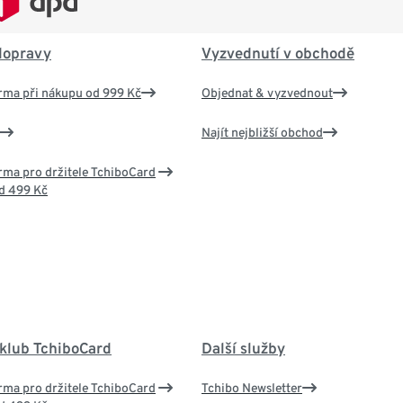
dopravy
Vyzvednutí v obchodě
rma při nákupu od 999 Kč
Objednat & vyzvednout
Najít nejbližší obchod
ma pro držitele TchiboCard
d 499 Kč
 klub TchiboCard
Další služby
ma pro držitele TchiboCard
Tchibo Newsletter