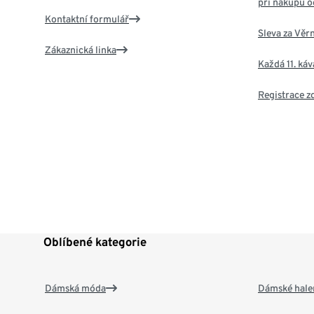
při nákupu o
Kontaktní formulář
Sleva za Věr
Zákaznická linka
Každá 11. ká
Registrace 
Oblíbené kategorie
Dámská móda
Dámské hale