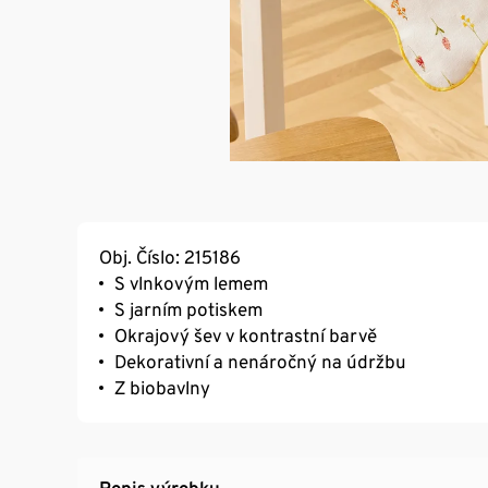
Obj. Číslo: 215186
S vlnkovým lemem
S jarním potiskem
Okrajový šev v kontrastní barvě
Dekorativní a nenáročný na údržbu
Z biobavlny
Popis výrobku