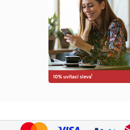
10% uvítací sleva¹