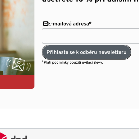
E-mailová adresa*
Přihlaste se k odběru newsletteru
¹ Platí
podmínky použití uvítací slevy.