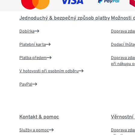
Jednoduchý & bezpečný způsob platby
Možnosti 
Dobírka
Doprava zda
Platební karta
Dodací lhůta
Platba předem
Doprava zdar
při nákupu o
V hotovosti při osobním odběru
PayPal
Kontakt & pomoc
Věrnostní
Služby a pomoc
Doprava zdar