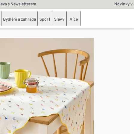
leva s Newsletterem
Novinky v
Bydlení a zahrada
Sport
Slevy
Více