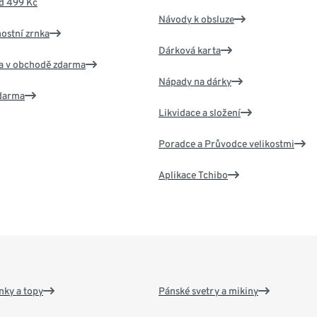
d 499 Kč
Návody k obsluze
nostní zrnka
Dárková karta
va v obchodě zdarma
Nápady na dárky
zdarma
Likvidace a složení
Poradce a Průvodce velikostmi
Aplikace Tchibo
nky a topy
Pánské svetry a mikiny