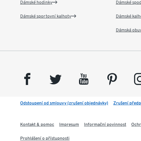
Dámské hodinky
Dámské spod
Dámské sportovní kalhoty
Dámské kalh
Dámská obu
facebook
twitter
youtube
pinterest
insta
Odstoupení od smlouvy (zrušení objednávky)
Zrušení předp
Kontakt & pomoc
Impresum
Informační povinnost
Ochr
Prohlášení o přístupnosti