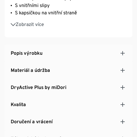
S vnitřními slipy
S kapsičkou na vnitřní straně
Boční rozparky
Zobrazit více
Reflexní designové prvky
Se značkovým elastanem: dobře drží tvar, perfektně
sedí a zároveň poskytují úplnou volnost pohybu
Popis výrobku
Materiál a údržba
DryActive Plus by miDori
Kvalita
Doručení a vrácení