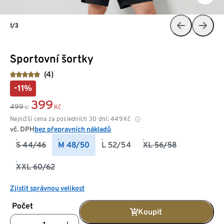
1/3
Sportovní šortky
(4)
-11%
399
499
Kč
Kč
Nejnižší cena za posledních 30 dní:
449
Kč
vč. DPH
bez přepravních nákladů
S 44/46
M 48/50
L 52/54
XL 56/58
XXL 60/62
Zjistit správnou velikost
Počet
Koupit