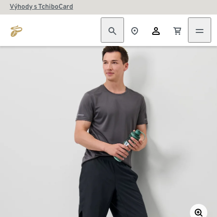
Výhody s TchiboCard