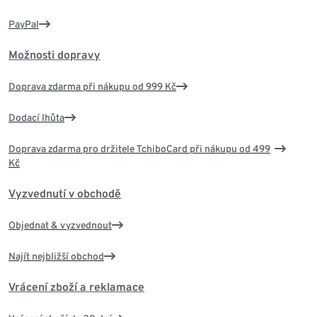
PayPal
Možnosti dopravy
Doprava zdarma při nákupu od 999 Kč
Dodací lhůta
Doprava zdarma pro držitele TchiboCard při nákupu od 499
Kč
Vyzvednutí v obchodě
Objednat & vyzvednout
Najít nejbližší obchod
Vrácení zboží a reklamace