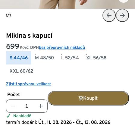
1/7
Mikina s kapucí
699
vč. DPH
bez přepravních nákladů
Kč
S 44/46
M 48/50
L 52/54
XL 56/58
XXL 60/62
Zjistit správnou velikost
Počet
Koupit
Na skladě
termín dodání:
Út., 11. 08. 2026 - Čt., 13. 08. 2026