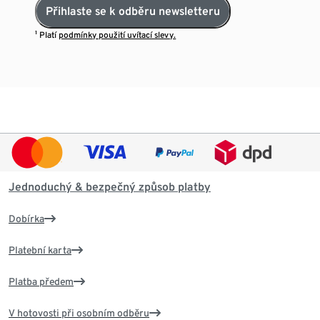
Přihlaste se k odběru newsletteru
¹ Platí
podmínky použití uvítací slevy.
Jednoduchý & bezpečný způsob platby
Dobírka
Platební karta
Platba předem
V hotovosti při osobním odběru