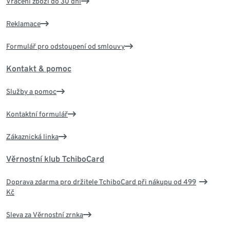
Vrácení zboží do 30 dní
Reklamace
Formulář pro odstoupení od smlouvy
Kontakt & pomoc
Služby a pomoc
Kontaktní formulář
Zákaznická linka
Věrnostní klub TchiboCard
Doprava zdarma pro držitele TchiboCard při nákupu od 499
Kč
Sleva za Věrnostní zrnka