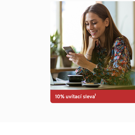
10% uvítací sleva¹