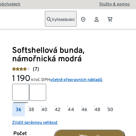
 obchodech
Služby & pomoc
Vyhledávání
Softshellová bunda,
námořnická modrá
(7)
1 190
vč. DPH
včetně přepravních nákladů
Kč
36
38
40
42
44
46
48
50
Zjistit správnou velikost
Počet