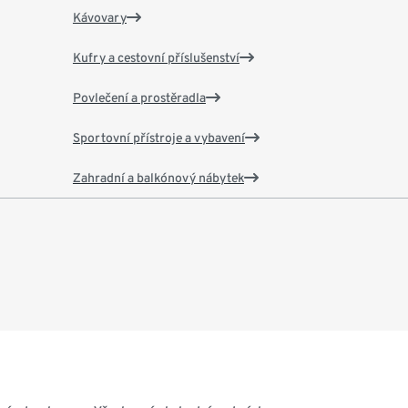
Kávovary
Kufry a cestovní příslušenství
Povlečení a prostěradla
Sportovní přístroje a vybavení
Zahradní a balkónový nábytek