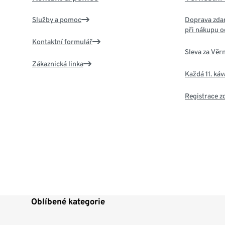
Služby a pomoc
Doprava zdar
při nákupu o
Kontaktní formulář
Sleva za Věr
Zákaznická linka
Každá 11. ká
Registrace 
Oblíbené kategorie