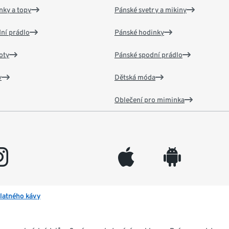
nky a topy
Pánské svetry a mikiny
ní prádlo
Pánské hodinky
oty
Pánské spodní prádlo
v
Dětská móda
Oblečení pro miminka
gram
appleinc
android
latného kávy