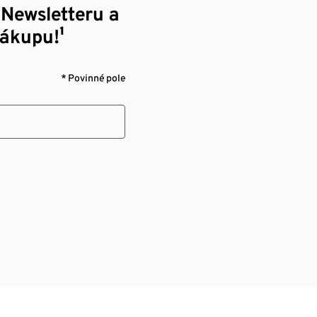
 Newsletteru a
nákupu!¹
* Povinné pole