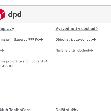
dopravy
Vyzvednutí v obchodě
rma při nákupu od 999 Kč
Objednat & vyzvednout
Najít nejbližší obchod
ma pro držitele TchiboCard
d 499 Kč
 klub TchiboCard
Další služby