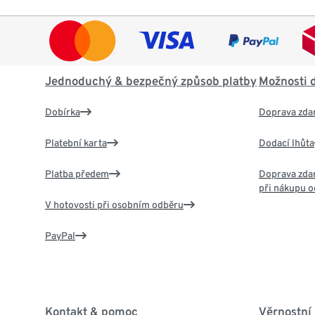
Jednoduchý & bezpečný způsob platby
Možnosti 
Dobírka
Doprava zda
Platební karta
Dodací lhůta
Platba předem
Doprava zdar
při nákupu o
V hotovosti při osobním odběru
PayPal
Kontakt & pomoc
Věrnostní