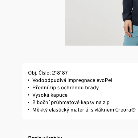
Obj. Číslo: 218187
Vodoodpudivá impregnace evoPel
Přední zip s ochranou brady
Vysoká kapuce
2 boční průhmatové kapsy na zip
Měkký elastický materiál s vláknem Creora® 
Popis výrobku