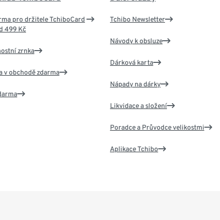
ma pro držitele TchiboCard
Tchibo Newsletter
d 499 Kč
Návody k obsluze
nostní zrnka
Dárková karta
va v obchodě zdarma
Nápady na dárky
zdarma
Likvidace a složení
Poradce a Průvodce velikostmi
Aplikace Tchibo