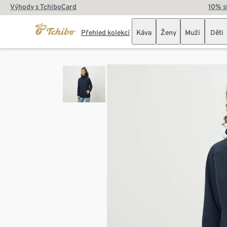
Výhody s TchiboCard
10% s
Přehled kolekcí
Káva
Ženy
Muži
Děti