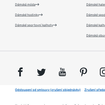
Dámská móda
Dámské hale
Dámské hodinky
Dámské spod
Dámské sportovní kalhoty
Dámské kalh
Dámská obu
facebook
twitter
youtube
pinterest
insta
Odstoupení od smlouvy (zrušení objednávky)
Zrušení předp