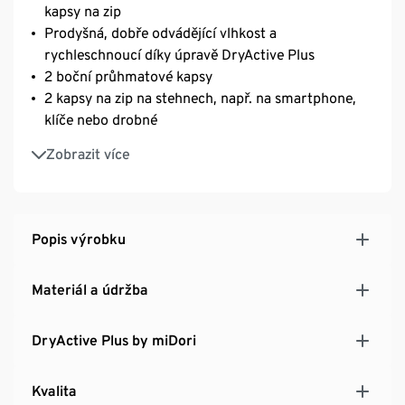
kapsy na zip
Prodyšná, dobře odvádějící vlhkost a
rychleschnoucí díky úpravě DryActive Plus
2 boční průhmatové kapsy
2 kapsy na zip na stehnech, např. na smartphone,
klíče nebo drobné
Elastický pas se zipem a poutky na opasek
Zobrazit více
Se značkovým elastanem: dobře drží tvar, perfektně
sedí a zároveň poskytují úplnou volnost pohybu
Popis výrobku
Materiál a údržba
DryActive Plus by miDori
Kvalita