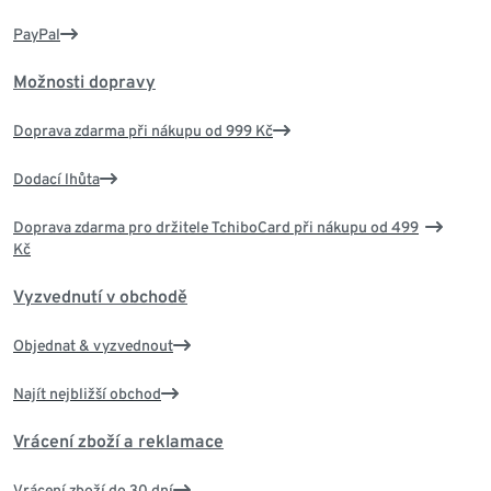
PayPal
Možnosti dopravy
Doprava zdarma při nákupu od 999 Kč
Dodací lhůta
Doprava zdarma pro držitele TchiboCard při nákupu od 499
Kč
Vyzvednutí v obchodě
Objednat & vyzvednout
Najít nejbližší obchod
Vrácení zboží a reklamace
Vrácení zboží do 30 dní