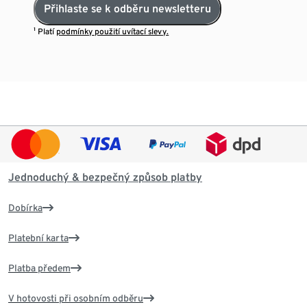
Přihlaste se k odběru newsletteru
¹ Platí
podmínky použití uvítací slevy.
Jednoduchý & bezpečný způsob platby
Dobírka
Platební karta
Platba předem
V hotovosti při osobním odběru