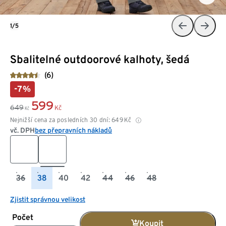
1/5
Sbalitelné outdoorové kalhoty, šedá
(6)
-7%
599
649
Kč
Kč
Nejnižší cena za posledních 30 dní:
649
Kč
vč. DPH
bez přepravních nákladů
36
38
40
42
44
46
48
Zjistit správnou velikost
Počet
Koupit