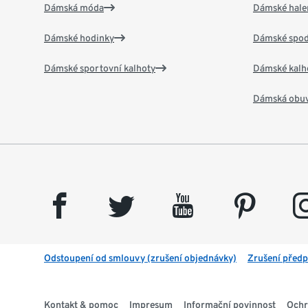
Dámská móda
Dámské hale
Dámské hodinky
Dámské spod
Dámské sportovní kalhoty
Dámské kalh
Dámská obu
facebook
twitter
youtube
pinterest
insta
Odstoupení od smlouvy (zrušení objednávky)
Zrušení předp
Kontakt & pomoc
Impresum
Informační povinnost
Ochr