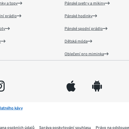
nky a topy
Pánské svetry a mikiny
ní prádlo
Pánské hodinky
oty
Pánské spodní prádlo
v
Dětská móda
Oblečení pro miminka
gram
appleinc
android
latného kávy
ana osobních údajů
Správa poskytování souhlasu
Právo na odstoupe