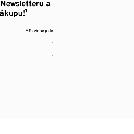
 Newsletteru a
nákupu!¹
* Povinné pole