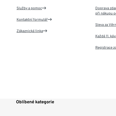
Služby a pomoc
Doprava zdar
při nákupu o
Kontaktní formulář
Sleva za Věr
Zákaznická linka
Každá 11. ká
Registrace 
Oblíbené kategorie