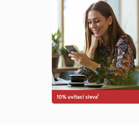
10% uvítací sleva¹