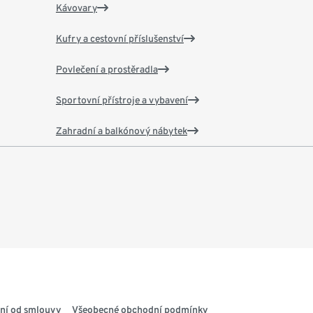
Kávovary
Kufry a cestovní příslušenství
Povlečení a prostěradla
Sportovní přístroje a vybavení
Zahradní a balkónový nábytek
ní od smlouvy
Všeobecné obchodní podmínky