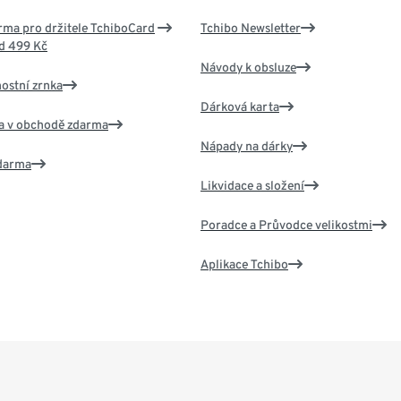
ma pro držitele TchiboCard
Tchibo Newsletter
d 499 Kč
Návody k obsluze
nostní zrnka
Dárková karta
va v obchodě zdarma
Nápady na dárky
zdarma
Likvidace a složení
Poradce a Průvodce velikostmi
Aplikace Tchibo