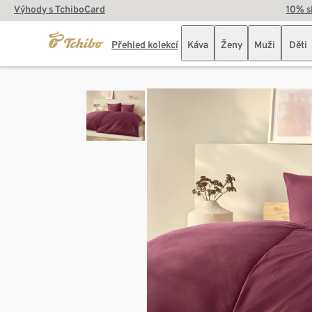
Výhody s TchiboCard
10% s
Přehled kolekcí
Káva
Ženy
Muži
Děti