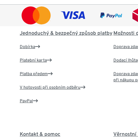
Jednoduchý & bezpečný způsob platby
Možnosti 
Dobírka
Doprava zda
Platební karta
Dodací lhůta
Platba předem
Doprava zdar
při nákupu o
V hotovosti při osobním odběru
PayPal
Kontakt & pomoc
Věrnostní