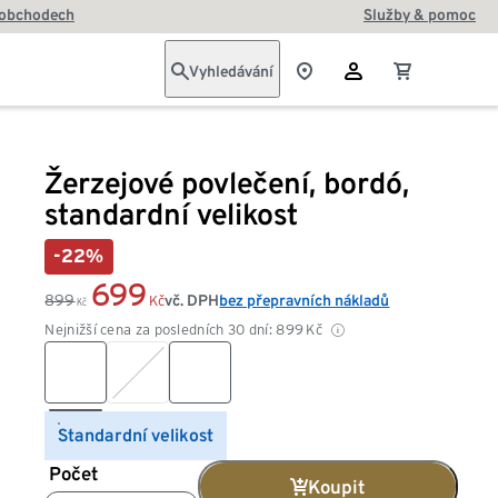
 obchodech
Služby & pomoc
Vyhledávání
Žerzejové povlečení, bordó,
standardní velikost
-22%
699
899
vč. DPH
bez přepravních nákladů
Kč
Kč
Nejnižší cena za posledních 30 dní:
899
Kč
Standardní velikost
Počet
Koupit