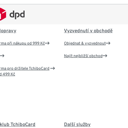
dopravy
Vyzvednutí v obchodě
rma při nákupu od 999 Kč
Objednat & vyzvednout
Najít nejbližší obchod
ma pro držitele TchiboCard
d 499 Kč
 klub TchiboCard
Další služby