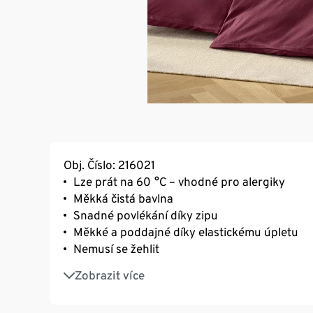
Obj. Číslo: 216021
Lze prát na 60 °C – vhodné pro alergiky
Měkká čistá bavlna
Snadné povlékání díky zipu
Měkké a poddajné díky elastickému úpletu
Nemusí se žehlit
Podpora iniciativy Cotton made in Africa
Zobrazit více
Toto povlečení přispívá k podpoře pěstitelů.