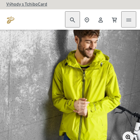
Výhody s TchiboCard