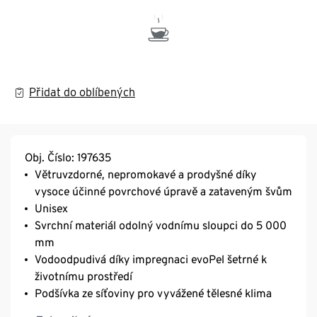
Přidat do oblíbených
Obj. Číslo: 197635
Větruvzdorné, nepromokavé a prodyšné díky
vysoce účinné povrchové úpravě a zataveným švům
Unisex
Svrchní materiál odolný vodnímu sloupci do 5 000
mm
Vodoodpudivá díky impregnaci evoPel šetrné k
životnímu prostředí
Podšívka ze síťoviny pro vyvážené tělesné klima
Kapuce se stahovací šňůrkou k úpravě šířky