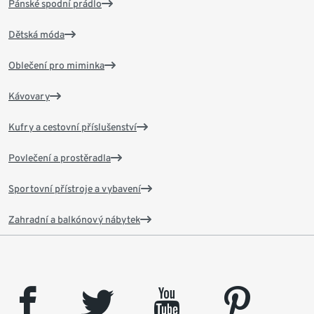
Pánské spodní prádlo
Dětská móda
Oblečení pro miminka
Kávovary
Kufry a cestovní příslušenství
Povlečení a prostěradla
Sportovní přístroje a vybavení
Zahradní a balkónový nábytek
facebook
twitter
youtube
pinterest