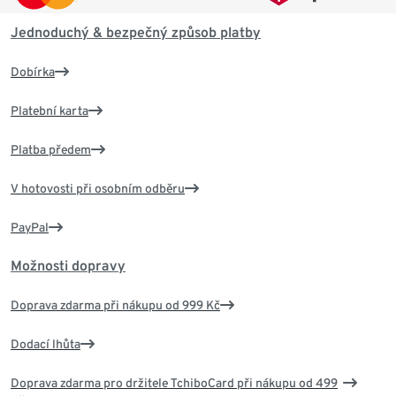
Jednoduchý & bezpečný způsob platby
Dobírka
Platební karta
Platba předem
V hotovosti při osobním odběru
PayPal
Možnosti dopravy
Doprava zdarma při nákupu od 999 Kč
Dodací lhůta
Doprava zdarma pro držitele TchiboCard při nákupu od 499