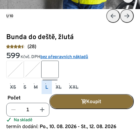
1/10
Bunda do deště, žlutá
(28)
599
vč. DPH
bez přepravních nákladů
Kč
XS
S
M
L
XL
XXL
Počet
Koupit
Na skladě
termín dodání:
Po., 10. 08. 2026 - St., 12. 08. 2026