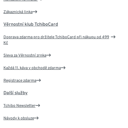
Zákaznická linka
Věrnostní klub TchiboCard
Doprava zdarma pro držitele TchiboCard při nákupu od 499
Kč
Sleva za Věrnostní zrnka
Každá 11. káva v obchodě zdarma
Registrace zdarma
Další služby
Tchibo Newsletter
Návody k obsluze