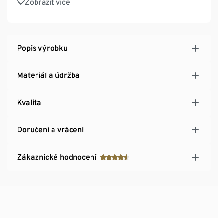
Zobrazit více
Vysoký límec se zipem a ochranou brady
Větrací otvory v horní části zad
2 průhmatové kapsy na zip a 1 vnitřní kapsička na
mobil
Popis výrobku
Nastavitelný spodní lem se stahovací šňůrkou
Pásky na koncích rukávů s reflexními prvky –
Materiál a údržba
nastavitelné pomocí suchého zipu
Kvalita
Doručení a vrácení
Zákaznické hodnocení