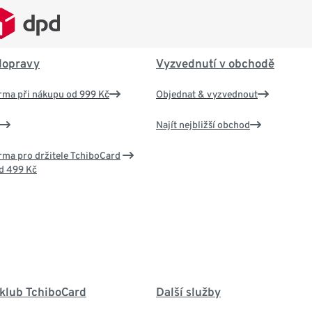
dopravy
Vyzvednutí v obchodě
rma při nákupu od 999 Kč
Objednat & vyzvednout
Najít nejbližší obchod
ma pro držitele TchiboCard
d 499 Kč
 klub TchiboCard
Další služby