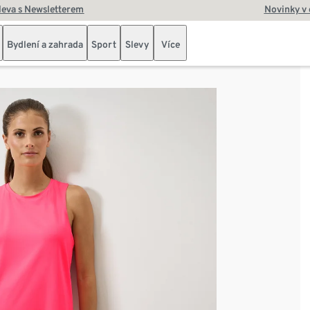
leva s Newsletterem
Novinky v
Bydlení a zahrada
Sport
Slevy
Více