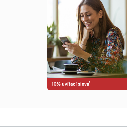
10% uvítací sleva¹