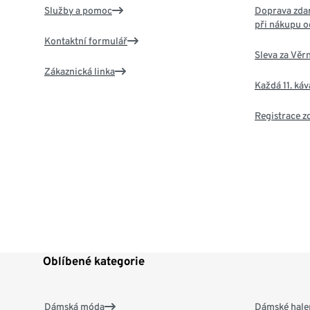
Služby a pomoc
Doprava zdar
při nákupu o
Kontaktní formulář
Sleva za Věr
Zákaznická linka
Každá 11. ká
Registrace 
Oblíbené kategorie
Dámská móda
Dámské hale