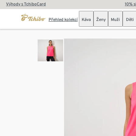
Výhody s TchiboCard
10% s
Přehled kolekcí
Káva
Ženy
Muži
Děti