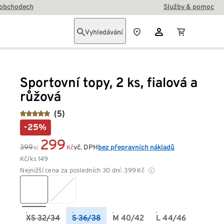
 obchodech
Služby & pomoc
Vyhledávání
Sportovní topy, 2 ks, fialová a
růžová
(5)
-25%
299
399
vč. DPH
bez přepravních nákladů
Kč
Kč
Kč/ks
149
Nejnižší cena za posledních 30 dní:
399
Kč
XS 32/34
S 36/38
M 40/42
L 44/46