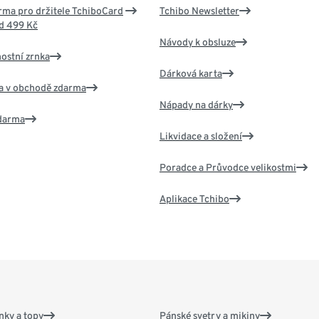
ma pro držitele TchiboCard
Tchibo Newsletter
d 499 Kč
Návody k obsluze
nostní zrnka
Dárková karta
va v obchodě zdarma
Nápady na dárky
zdarma
Likvidace a složení
Poradce a Průvodce velikostmi
Aplikace Tchibo
nky a topy
Pánské svetry a mikiny