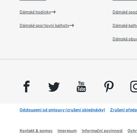
Dámské hodinky
Dámské spod
Dámské sportovní kalhoty
Dámské kalh
Dámská obu
facebook
twitter
youtube
pinterest
insta
Odstoupení od smlouvy (zrušení objednávky)
Zrušení předp
Kontakt & pomoc
Impresum
Informační povinnost
Ochr