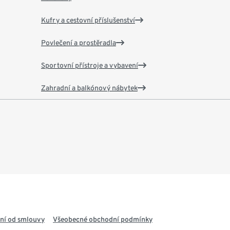
Kufry a cestovní příslušenství
Povlečení a prostěradla
Sportovní přístroje a vybavení
Zahradní a balkónový nábytek
ní od smlouvy
Všeobecné obchodní podmínky