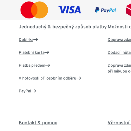
Jednoduchý & bezpečný způsob platby
Možnosti 
Dobírka
Doprava zda
Platební karta
Dodací lhůta
Platba předem
Doprava zdar
při nákupu o
V hotovosti při osobním odběru
PayPal
Kontakt & pomoc
Věrnostní