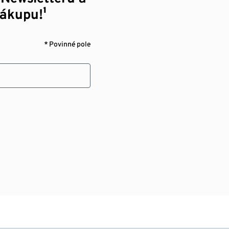
nákupu!¹
* Povinné pole