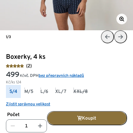
1/3
Boxerky, 4 ks
(2)
499
vč. DPH
bez přepravních nákladů
Kč
Kč/ks
124
S/4
M/5
L/6
XL/7
XXL/8
Zjistit správnou velikost
Počet
Koupit