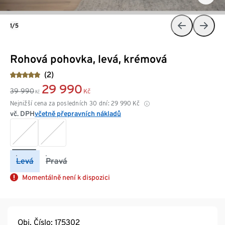
1/5
Rohová pohovka, levá, krémová
(2)
29 990
39 990
Kč
Kč
Nejnižší cena za posledních 30 dní:
29 990
Kč
vč. DPH
včetně přepravních nákladů
Levá
Pravá
Momentálně není k dispozici
Obj. Číslo: 175302