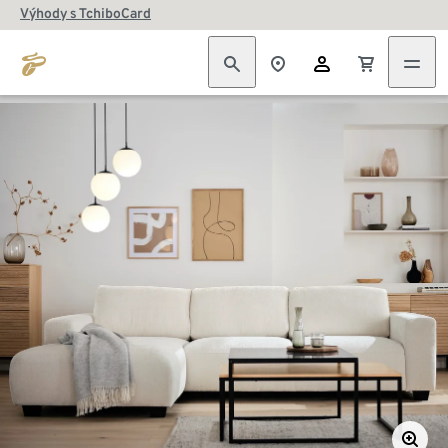
Výhody s TchiboCard