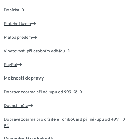
Dobírka
Platební karta
Platba předem
V hotovosti při osobním odběru
PayPal
Možnosti dopravy
Doprava zdarma při nákupu od 999 Kč
Dodací lhůta
Doprava zdarma pro držitele TchiboCard při nákupu od 499
Kč
Vyzvednutí v obchodě