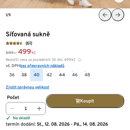
1/5
Síťovaná sukně
(61)
499
699
Kč
Kč
Nejnižší cena za posledních 30 dní:
499
Kč
vč. DPH
bez přepravních nákladů
36
38
40
42
44
46
48
Zjistit správnou velikost
Počet
Koupit
Na skladě
termín dodání:
St., 12. 08. 2026 - Pá., 14. 08. 2026