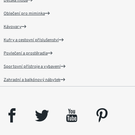
Dětská móda
Oblečení pro miminka
Kávovary
Kufry a cestovní příslušenství
Povlečení a prostěradla
Sportovní přístroje a vybavení
Zahradní a balkónový nábytek
facebook
twitter
youtube
pinterest