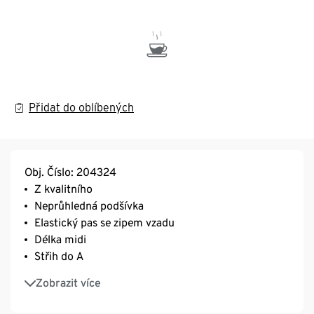
Přidat do oblíbených
Obj. Číslo: 204324
Z kvalitního
Neprůhledná podšívka
Elastický pas se zipem vzadu
Délka midi
Střih do A
S dělicími švy na přední a zadní straně
Zobrazit více