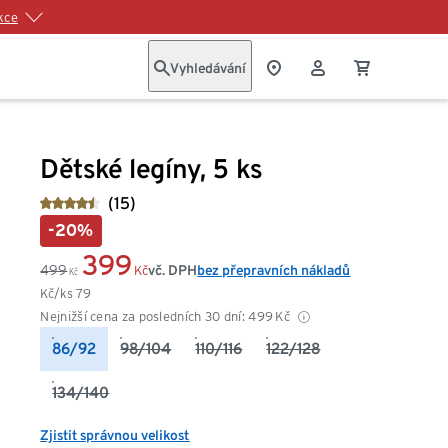
kce
Vyhledávání
Dětské legíny, 5 ks
(15)
-20%
399
499
vč. DPH
bez přepravních nákladů
Kč
Kč
Kč/ks
79
Nejnižší cena za posledních 30 dní:
499
Kč
86/92
98/104
110/116
122/128
134/140
Zjistit správnou velikost