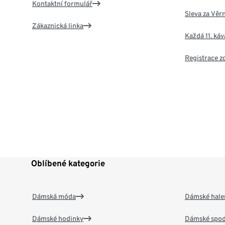
Kontaktní formulář
Sleva za Věr
Zákaznická linka
Každá 11. ká
Registrace 
Oblíbené kategorie
Dámská móda
Dámské hale
Dámské hodinky
Dámské spod