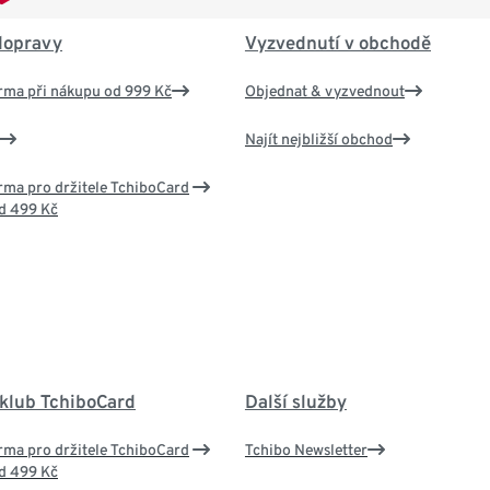
dopravy
Vyzvednutí v obchodě
rma při nákupu od 999 Kč
Objednat & vyzvednout
Najít nejbližší obchod
ma pro držitele TchiboCard
d 499 Kč
 klub TchiboCard
Další služby
ma pro držitele TchiboCard
Tchibo Newsletter
d 499 Kč