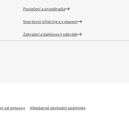
Povlečení a prostěradla
Sportovní přístroje a vybavení
Zahradní a balkónový nábytek
ní od smlouvy
Všeobecné obchodní podmínky