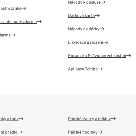
Návody k obsluze
nostní zrnka
Dárková karta
va v obchodě zdarma
Nápady na dárky
zdarma
Likvidace a složení
Poradce a Průvodce velikostmi
Aplikace Tchibo
nky a topy
Pánské svetry a mikiny
ní prádlo
Pánské hodinky