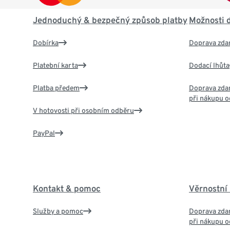
Jednoduchý & bezpečný způsob platby
Možnosti 
Dobírka
Doprava zda
Platební karta
Dodací lhůta
Platba předem
Doprava zdar
při nákupu o
V hotovosti při osobním odběru
PayPal
Kontakt & pomoc
Věrnostní
Služby a pomoc
Doprava zdar
při nákupu o