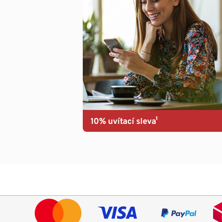
10% uvítací sleva¹