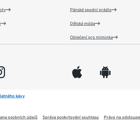
oty
Pánské spodní prádlo
v
Dětská móda
Oblečení pro miminka
gram
appleinc
android
latného kávy
ana osobních údajů
Správa poskytování souhlasu
Právo na odstoupe