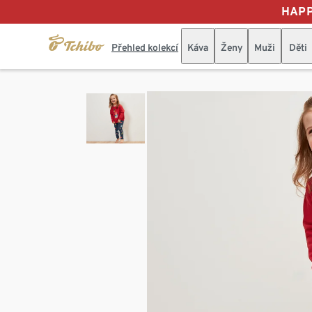
HAPP
Přehled kolekcí
Káva
Ženy
Muži
Děti