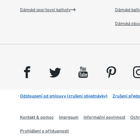
Dámské sportovní kalhoty
Dámské kalh
Dámská obu
facebook
twitter
youtube
pinterest
insta
Odstoupení od smlouvy (zrušení objednávky)
Zrušení předp
Kontakt & pomoc
Impresum
Informační povinnost
Ochr
Prohlášení o přístupnosti