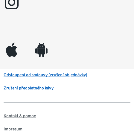
instagram
appleinc
android
Odstoupení od smlouvy (zrušení objednávky)
Zrušení předplatného kávy
Kontakt & pomoc
Impresum