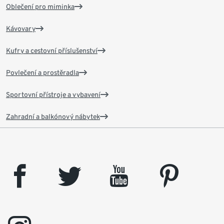
Oblečení pro miminka
Kávovary
Kufry a cestovní příslušenství
Povlečení a prostěradla
Sportovní přístroje a vybavení
Zahradní a balkónový nábytek
facebook
twitter
youtube
pinterest