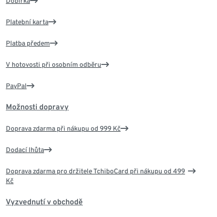
Dobírka
Platební karta
Platba předem
V hotovosti při osobním odběru
PayPal
Možnosti dopravy
Doprava zdarma při nákupu od 999 Kč
Dodací lhůta
Doprava zdarma pro držitele TchiboCard při nákupu od 499
Kč
Vyzvednutí v obchodě