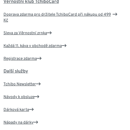
Věrnostní klub TchiboCard
Doprava zdarma pro držitele TchiboCard při nákupu od 499
Kč
Sleva za Věrnostní zrnka
Každá 11. káva v obchodě zdarma
Registrace zdarma
Další služby
Tchibo Newsletter
Návody k obsluze
Dárková karta
Nápady na dárky