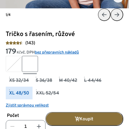
1/4
Tričko s řasením, růžové
(143)
179
vč. DPH
bez přepravních nákladů
Kč
XS 32/34
S 36/38
M 40/42
L 44/46
XL 48/50
XXL 52/54
Zjistit správnou velikost
Počet
Koupit