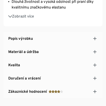
Dlouhá životnost a vysoká odolnost při praní díky
kvalitnímu značkovému elastanu
Délkově nastavitelná ramínka
Zobrazit více
Optimálně sedí: šířka zapínání je přizpůsobena
velikosti košíčků
Trojřadé nastavitelné zapínání SoftSeal® na háčky
S ozdobným kovovým štítkem a saténovou
Popis výrobku
mašličkou
Materiál a údržba
Kvalita
Doručení a vrácení
Zákaznické hodnocení