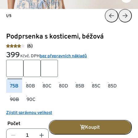
1/5
Podprsenka s kosticemi, béžová
(6)
399
vč. DPH
bez přepravních nákladů
Kč
75B
80B
80C
80D
85B
85C
85D
90B
90C
Zjistit správnou velikost
Počet
Koupit