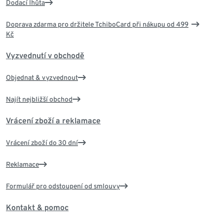
Dodací lhůta
Doprava zdarma pro držitele TchiboCard při nákupu od 499
Kč
Vyzvednutí v obchodě
Objednat & vyzvednout
Najít nejbližší obchod
Vrácení zboží a reklamace
Vrácení zboží do 30 dní
Reklamace
Formulář pro odstoupení od smlouvy
Kontakt & pomoc