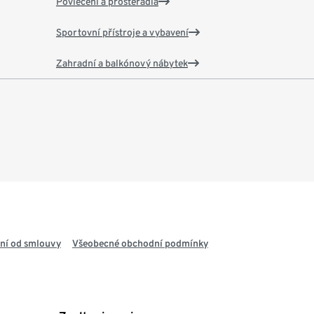
Povlečení a prostěradla
Sportovní přístroje a vybavení
Zahradní a balkónový nábytek
ní od smlouvy
Všeobecné obchodní podmínky