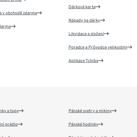
Dárková karta
va v obchodě zdarma
Nápady na dárky
zdarma
Likvidace a složení
Poradce a Průvodce velikostmi
Aplikace Tchibo
nky a topy
Pánské svetry a mikiny
ní prádlo
Pánské hodinky