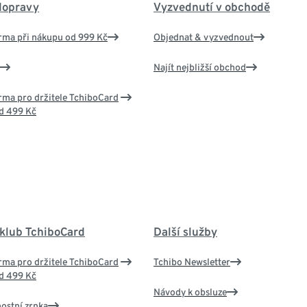
dopravy
Vyzvednutí v obchodě
rma při nákupu od 999 Kč
Objednat & vyzvednout
Najít nejbližší obchod
ma pro držitele TchiboCard
d 499 Kč
 klub TchiboCard
Další služby
ma pro držitele TchiboCard
Tchibo Newsletter
d 499 Kč
Návody k obsluze
nostní zrnka