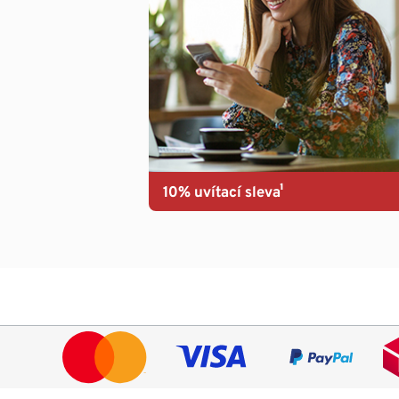
10% uvítací sleva¹