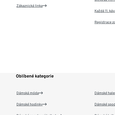
Zákaznická linka
Každá 11. ká
Registrace 
Oblíbené kategorie
Dámská móda
Dámské hale
Dámské hodinky
Dámské spod