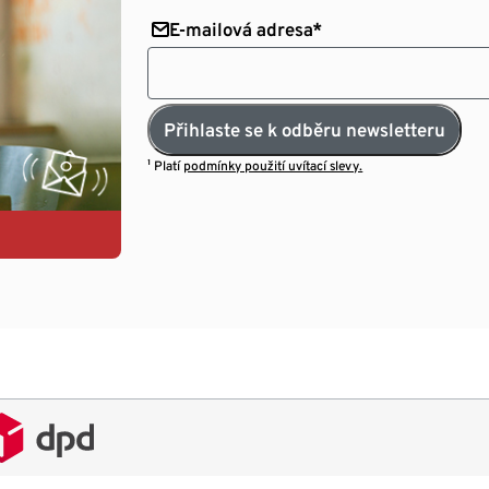
E-mailová adresa*
Přihlaste se k odběru newsletteru
¹ Platí
podmínky použití uvítací slevy.