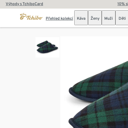
Výhody s TchiboCard
10% s
Přehled kolekcí
Káva
Ženy
Muži
Děti