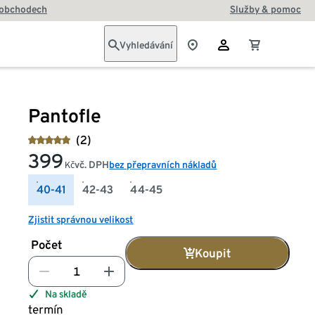
 obchodech
Služby & pomoc
Vyhledávání
Pantofle
(2)
399
vč. DPH
bez přepravních nákladů
Kč
40-41
42-43
44-45
Zjistit správnou velikost
Počet
Koupit
Na skladě
termín