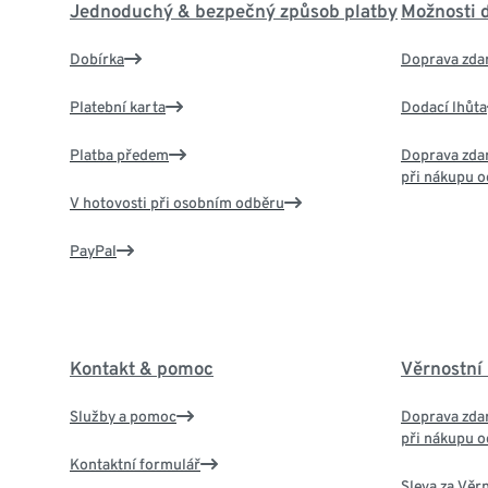
Jednoduchý & bezpečný způsob platby
Možnosti 
Dobírka
Doprava zda
Platební karta
Dodací lhůta
Platba předem
Doprava zdar
při nákupu o
V hotovosti při osobním odběru
PayPal
Kontakt & pomoc
Věrnostní
Služby a pomoc
Doprava zdar
při nákupu o
Kontaktní formulář
Sleva za Věr