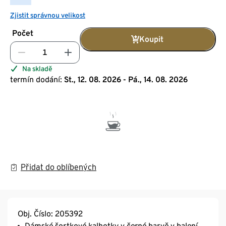
Zjistit správnou velikost
Počet
Koupit
Na skladě
termín dodání:
St., 12. 08. 2026 - Pá., 14. 08. 2026
Přidat do oblíbených
Obj. Číslo: 205392
Dámské šortkové kalhotky v černé barvě v balení