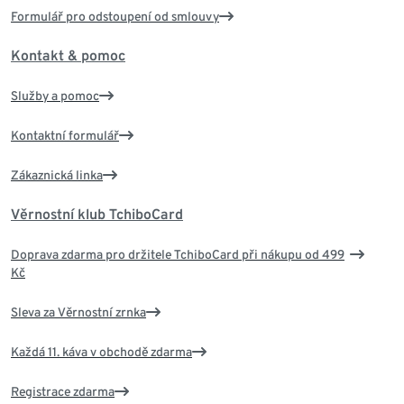
Formulář pro odstoupení od smlouvy
Kontakt & pomoc
Služby a pomoc
Kontaktní formulář
Zákaznická linka
Věrnostní klub TchiboCard
Doprava zdarma pro držitele TchiboCard při nákupu od 499
Kč
Sleva za Věrnostní zrnka
Každá 11. káva v obchodě zdarma
Registrace zdarma