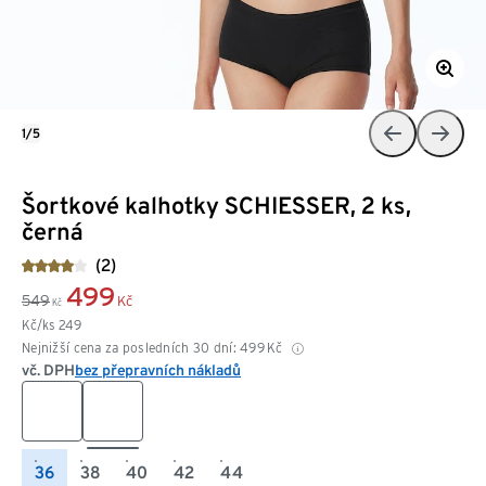
1/5
Šortkové kalhotky SCHIESSER, 2 ks,
černá
(2)
499
549
Kč
Kč
Kč/ks
249
Nejnižší cena za posledních 30 dní:
499
Kč
vč. DPH
bez přepravních nákladů
36
38
40
42
44