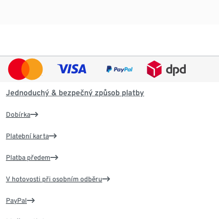
Jednoduchý & bezpečný způsob platby
Dobírka
Platební karta
Platba předem
V hotovosti při osobním odběru
PayPal