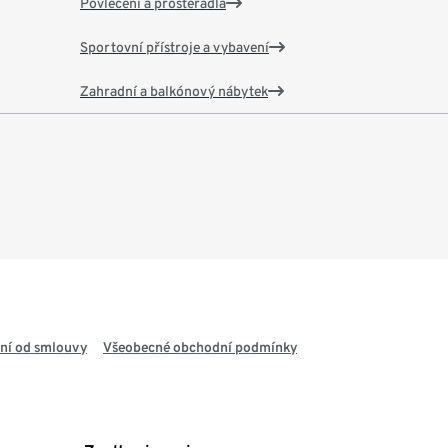
Povlečení a prostěradla
Sportovní přístroje a vybavení
Zahradní a balkónový nábytek
ní od smlouvy
Všeobecné obchodní podmínky