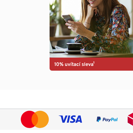
10% uvítací sleva¹