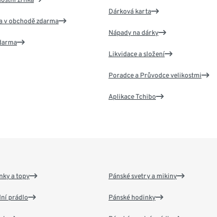
Dárková karta
va v obchodě zdarma
Nápady na dárky
zdarma
Likvidace a složení
Poradce a Průvodce velikostmi
Aplikace Tchibo
nky a topy
Pánské svetry a mikiny
ní prádlo
Pánské hodinky