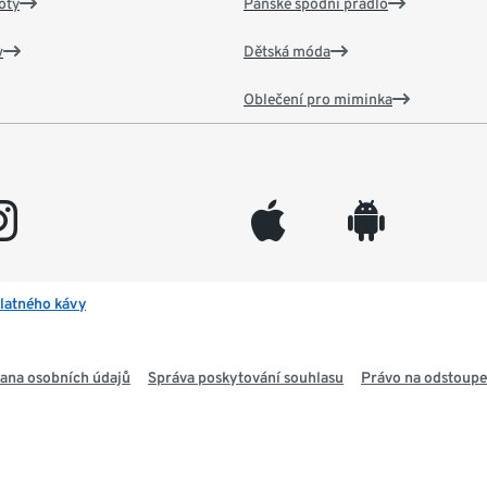
oty
Pánské spodní prádlo
v
Dětská móda
Oblečení pro miminka
gram
appleinc
android
latného kávy
ana osobních údajů
Správa poskytování souhlasu
Právo na odstoupe