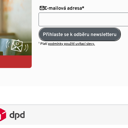
E-mailová adresa*
Přihlaste se k odběru newsletteru
¹ Platí
podmínky použití uvítací slevy.