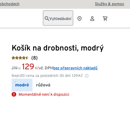
 obchodech
Služby & pomoc
Vyhledávání
Košík na drobnosti, modrý
(8)
129
219
vč. DPH
bez přepravních nákladů
Kč
Kč
Nejnižší cena za posledních 30 dní:
129
Kč
modré
růžová
Momentálně není k dispozici