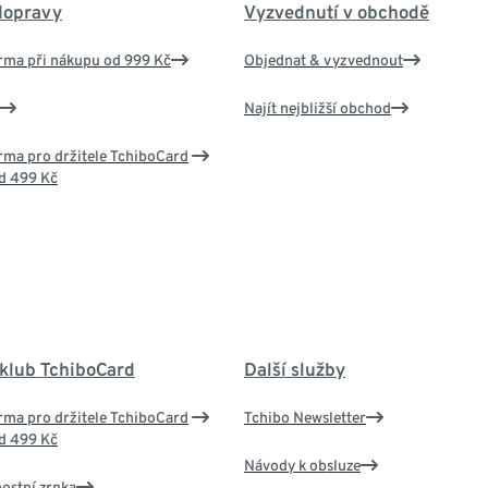
dopravy
Vyzvednutí v obchodě
rma při nákupu od 999 Kč
Objednat & vyzvednout
Najít nejbližší obchod
ma pro držitele TchiboCard
d 499 Kč
 klub TchiboCard
Další služby
ma pro držitele TchiboCard
Tchibo Newsletter
d 499 Kč
Návody k obsluze
nostní zrnka