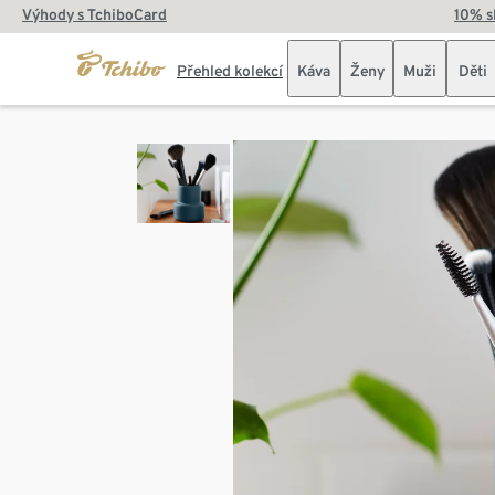
Výhody s TchiboCard
10% s
Přehled kolekcí
Káva
Ženy
Muži
Děti