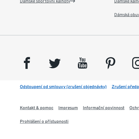
Dámské sportovní kalhoty
Dámské kalh
Dámská obu
facebook
twitter
youtube
pinterest
insta
Odstoupení od smlouvy (zrušení objednávky)
Zrušení předp
Kontakt & pomoc
Impresum
Informační povinnost
Ochr
Prohlášení o přístupnosti