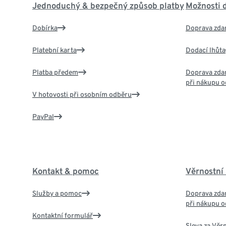
Jednoduchý & bezpečný způsob platby
Možnosti 
Dobírka
Doprava zda
Platební karta
Dodací lhůta
Platba předem
Doprava zdar
při nákupu o
V hotovosti při osobním odběru
PayPal
Kontakt & pomoc
Věrnostní
Služby a pomoc
Doprava zdar
při nákupu o
Kontaktní formulář
Sleva za Věr