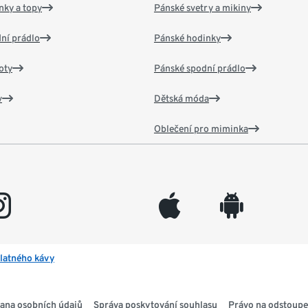
nky a topy
Pánské svetry a mikiny
ní prádlo
Pánské hodinky
oty
Pánské spodní prádlo
v
Dětská móda
Oblečení pro miminka
gram
appleinc
android
latného kávy
ana osobních údajů
Správa poskytování souhlasu
Právo na odstoupe