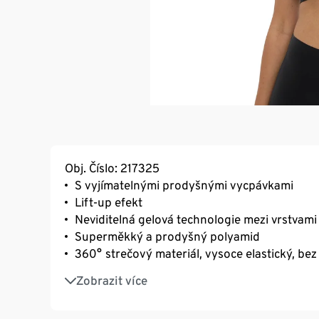
Obj. Číslo: 217325
S vyjímatelnými prodyšnými vycpávkami
Lift-up efekt
Neviditelná gelová technologie mezi vrstvam
Superměkký a prodyšný polyamid
360° strečový materiál, vysoce elastický, be
Technologie Activated Silk™ odvádí vlhkost, a
Zobrazit více
Tento produkt obsahuje nejméně 76 % recykl
certifikovaného prostřednictvím Ecocert Gree