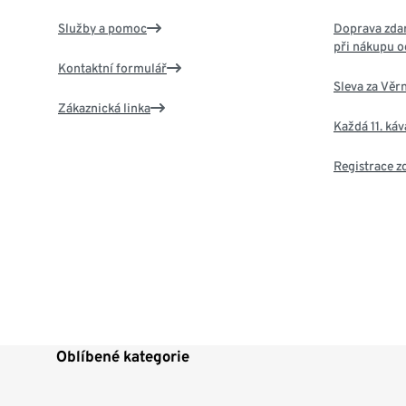
Služby a pomoc
Doprava zdar
při nákupu o
Kontaktní formulář
Sleva za Věr
Zákaznická linka
Každá 11. ká
Registrace 
Oblíbené kategorie