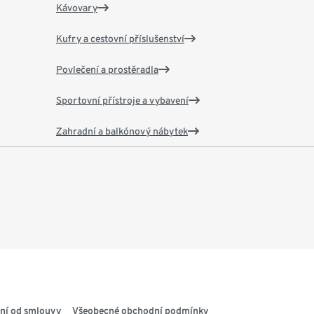
Kávovary
Kufry a cestovní příslušenství
Povlečení a prostěradla
Sportovní přístroje a vybavení
Zahradní a balkónový nábytek
ní od smlouvy
Všeobecné obchodní podmínky