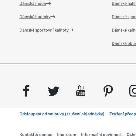
Dámská móda
Dámské hale
Dámské hodinky
Dámské spod
Dámské sportovní kalhoty
Dámské kalh
Dámská obu
facebook
twitter
youtube
pinterest
insta
Odstoupení od smlouvy (zrušení objednávky)
Zrušení předp
Kontakt & pomoc
Impresum
Informační povinnost
Ochr