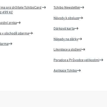
ma pro držitele TchiboCard
Tchibo Newsletter
d 499 Kč
Návody k obsluze
nostní zrnka
Dárková karta
va v obchodě zdarma
Nápady na dárky
zdarma
Likvidace a složení
Poradce a Průvodce velikostmi
Aplikace Tchibo