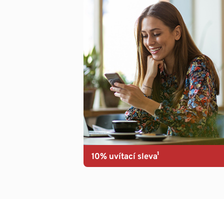
10% uvítací sleva¹