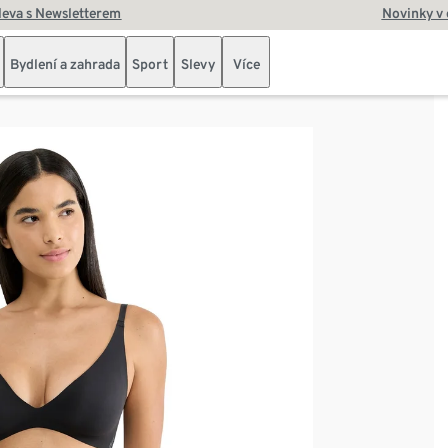
leva s Newsletterem
Novinky v
Bydlení a zahrada
Sport
Slevy
Více