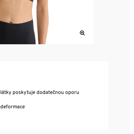
i látky poskytuje dodatečnou oporu
z deformace
byste byli v suchu a pohodlí
ovaného polyamidu s certifikací GRS,
nlife, číslo licence 262425