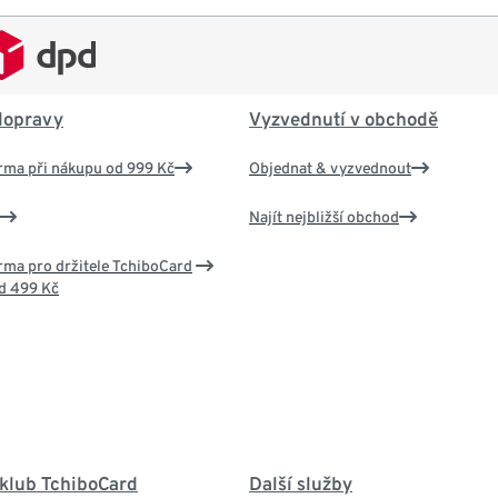
dopravy
Vyzvednutí v obchodě
rma při nákupu od 999 Kč
Objednat & vyzvednout
Najít nejbližší obchod
ma pro držitele TchiboCard
d 499 Kč
 klub TchiboCard
Další služby