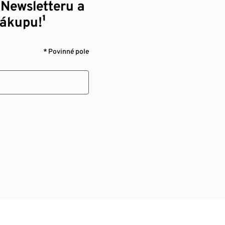
 Newsletteru a
nákupu!¹
* Povinné pole