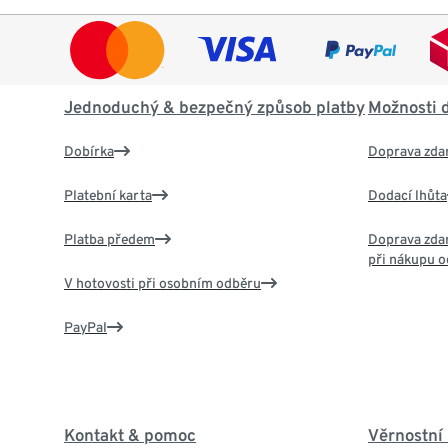
Jednoduchý & bezpečný způsob platby
Možnosti 
Dobírka
Doprava zda
Platební karta
Dodací lhůta
Platba předem
Doprava zdar
při nákupu o
V hotovosti při osobním odběru
PayPal
Kontakt & pomoc
Věrnostní