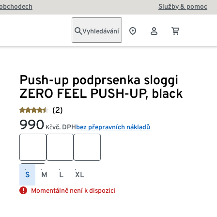
 obchodech
Služby & pomoc
Vyhledávání
Push-up podprsenka sloggi
ZERO FEEL PUSH-UP, black
(2)
990
vč. DPH
bez přepravních nákladů
Kč
S
M
L
XL
Momentálně není k dispozici