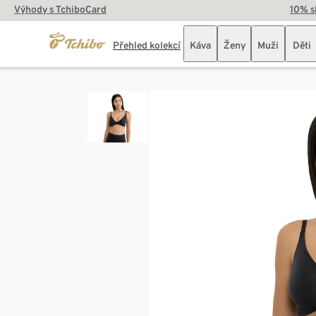
Výhody s TchiboCard
10% s
Přehled kolekcí
Káva
Ženy
Muži
Děti