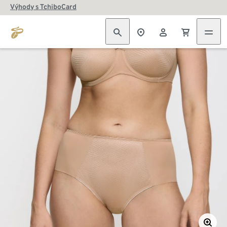
Výhody s TchiboCard