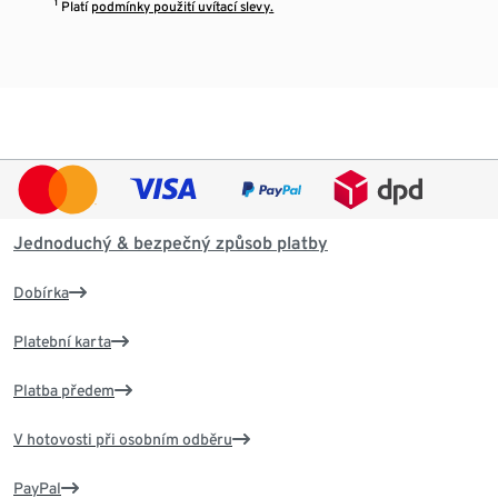
¹ Platí
podmínky použití uvítací slevy.
Jednoduchý & bezpečný způsob platby
Dobírka
Platební karta
Platba předem
V hotovosti při osobním odběru
PayPal