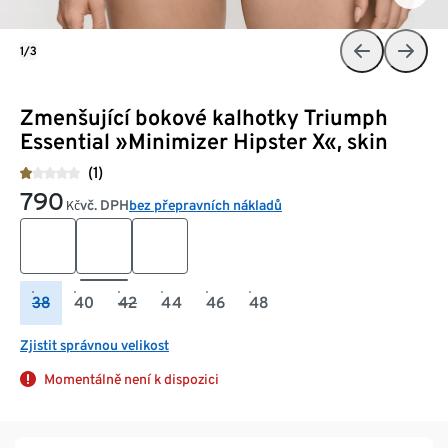
1/3
Zmenšující bokové kalhotky Triumph
Essential »Minimizer Hipster X«, skin
(1)
790
vč. DPH
bez přepravních nákladů
Kč
38
40
42
44
46
48
Zjistit správnou velikost
Momentálně není k dispozici