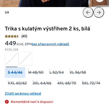
1/4
Trika s kulatým výstřihem 2 ks, bílá
(41)
449
vč. DPH
bez přepravních nákladů
Kč
Kč/ks
224
S 44/46
M 48/50
L 52/54
XL 56/58
XXL 60/62
3XL 64/66
4XL 68/70
5XL 72/74
Zjistit správnou velikost
Momentálně není k dispozici