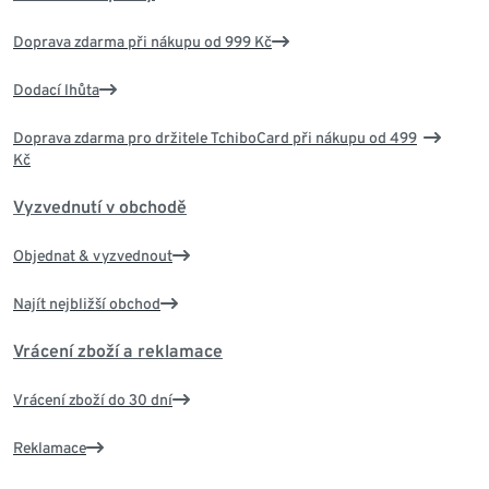
Doprava zdarma při nákupu od 999 Kč
Dodací lhůta
Doprava zdarma pro držitele TchiboCard při nákupu od 499
Kč
Vyzvednutí v obchodě
Objednat & vyzvednout
Najít nejbližší obchod
Vrácení zboží a reklamace
Vrácení zboží do 30 dní
Reklamace