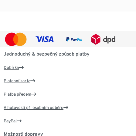
Jednoduchý & bezpečný způsob platby
Dobírka
Platební karta
Platba předem
V hotovosti při osobním odběru
PayPal
Možnosti dopravy