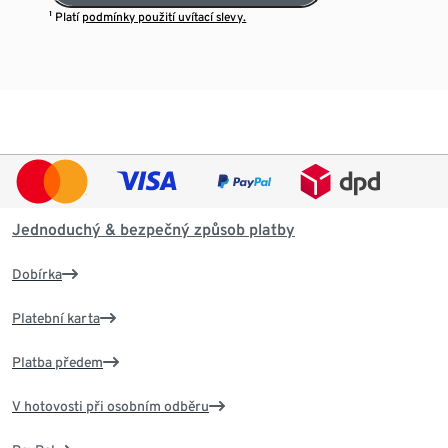
¹ Platí
podmínky použití uvítací slevy.
Jednoduchý & bezpečný způsob platby
Dobírka
Platební karta
Platba předem
V hotovosti při osobním odběru