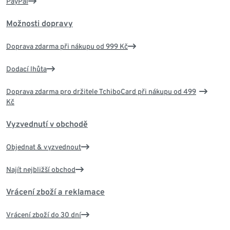
PayPal
Možnosti dopravy
Doprava zdarma při nákupu od 999 Kč
Dodací lhůta
Doprava zdarma pro držitele TchiboCard při nákupu od 499
Kč
Vyzvednutí v obchodě
Objednat & vyzvednout
Najít nejbližší obchod
Vrácení zboží a reklamace
Vrácení zboží do 30 dní