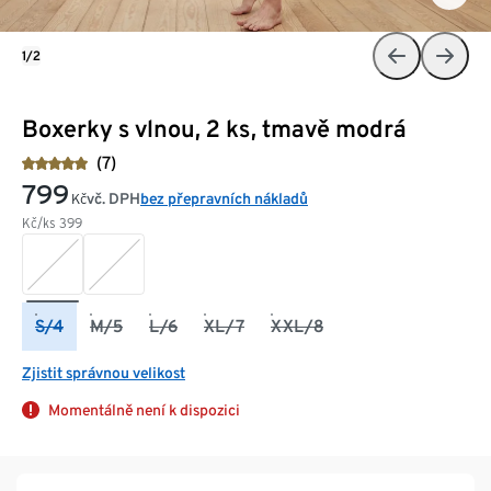
1/2
Boxerky s vlnou, 2 ks, tmavě modrá
(7)
799
vč. DPH
bez přepravních nákladů
Kč
Kč/ks
399
S/4
M/5
L/6
XL/7
XXL/8
Zjistit správnou velikost
Momentálně není k dispozici