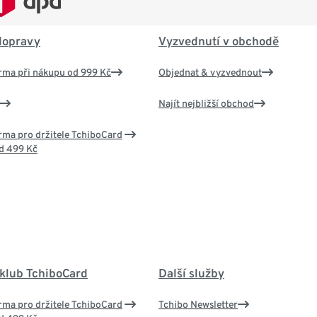
dopravy
Vyzvednutí v obchodě
rma při nákupu od 999 Kč
Objednat & vyzvednout
Najít nejbližší obchod
ma pro držitele TchiboCard
d 499 Kč
 klub TchiboCard
Další služby
ma pro držitele TchiboCard
Tchibo Newsletter