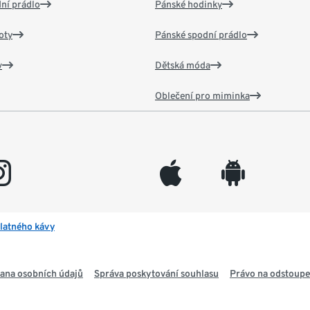
ní prádlo
Pánské hodinky
oty
Pánské spodní prádlo
v
Dětská móda
Oblečení pro miminka
gram
appleinc
android
latného kávy
ana osobních údajů
Správa poskytování souhlasu
Právo na odstoupe