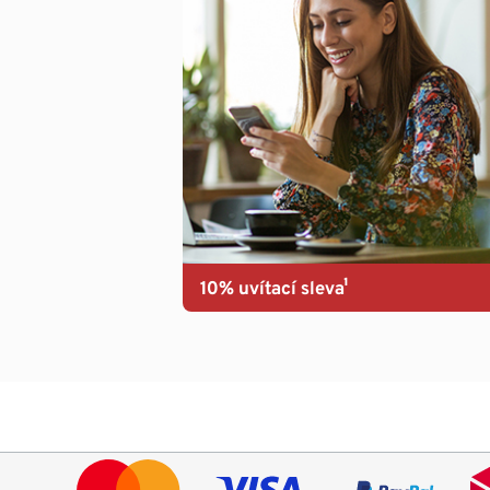
10% uvítací sleva¹