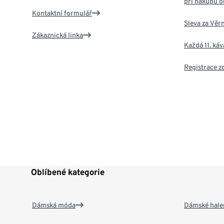
při nákupu o
Kontaktní formulář
Sleva za Věr
Zákaznická linka
Každá 11. ká
Registrace 
Oblíbené kategorie
Dámská móda
Dámské hale