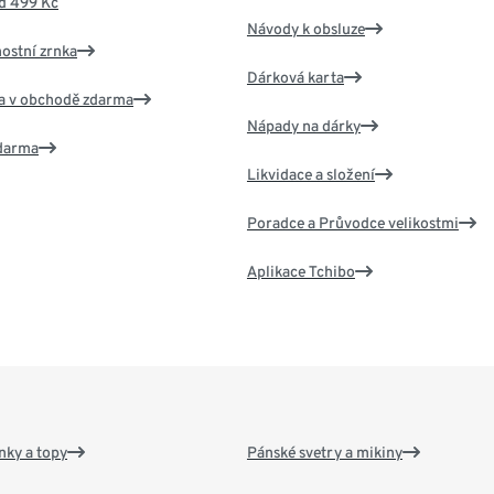
d 499 Kč
Návody k obsluze
nostní zrnka
Dárková karta
va v obchodě zdarma
Nápady na dárky
zdarma
Likvidace a složení
Poradce a Průvodce velikostmi
Aplikace Tchibo
nky a topy
Pánské svetry a mikiny