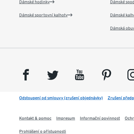
Dámské hodinky
Dámské spod
Dámské sportovní kalhoty
Dámské kalh
Dámská obu
facebook
twitter
youtube
pinterest
insta
Odstoupení od smlouvy (zrušení objednávky)
Zrušení předp
Kontakt & pomoc
Impresum
Informační povinnost
Ochr
Prohlášení o přístupnosti