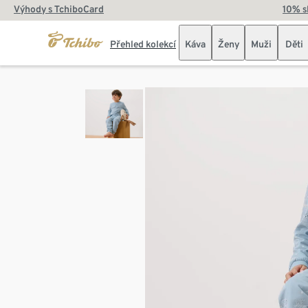
Výhody s TchiboCard
10% s
Přehled kolekcí
Káva
Ženy
Muži
Děti