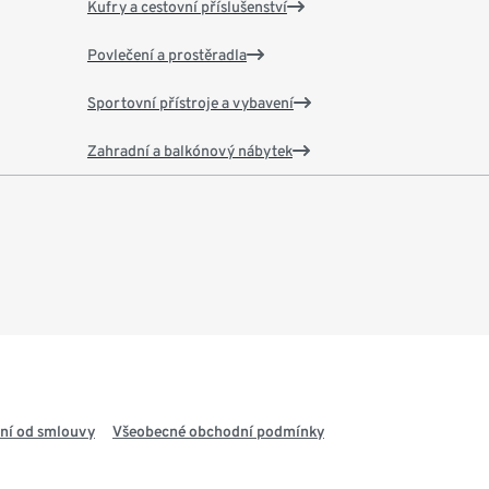
Kufry a cestovní příslušenství
Povlečení a prostěradla
Sportovní přístroje a vybavení
Zahradní a balkónový nábytek
ní od smlouvy
Všeobecné obchodní podmínky