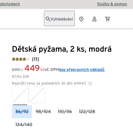
 obchodech
Služby & pomoc
Vyhledávání
Dětská pyžama, 2 ks, modrá
(11)
449
699
vč. DPH
bez přepravních nákladů
Kč
Kč
Kč/ks
224
Nejnižší cena za posledních 30 dní:
449
Kč
86/92
98/104
110/116
122/128
134/140