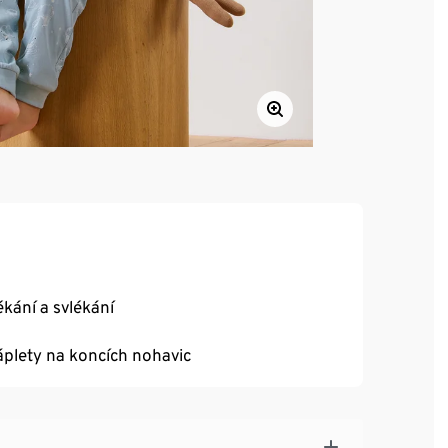
kání a svlékání
plety na koncích nohavic