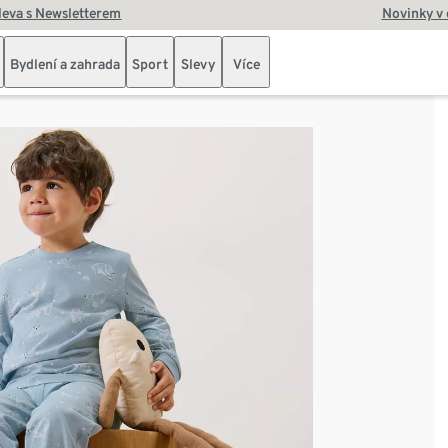
leva s Newsletterem
Novinky v
Bydlení a zahrada
Sport
Slevy
Více