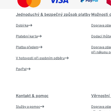
Jednoduchý & bezpečný způsob platby
Možnosti 
Dobírka
Doprava zda
Platební karta
Dodací lhůta
Platba předem
Doprava zdar
při nákupu o
V hotovosti při osobním odběru
PayPal
Kontakt & pomoc
Věrnostní
Služby a pomoc
Doprava zdar