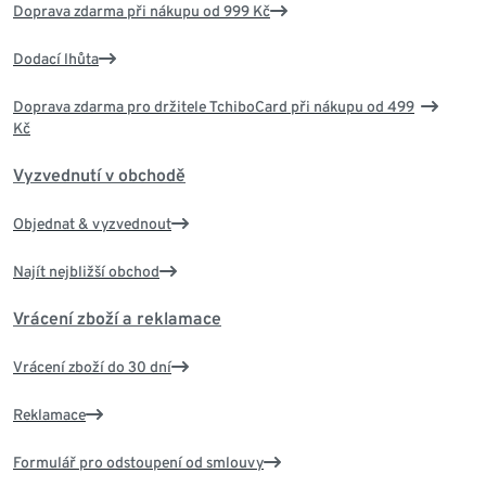
Doprava zdarma při nákupu od 999 Kč
Dodací lhůta
Doprava zdarma pro držitele TchiboCard při nákupu od 499
Kč
Vyzvednutí v obchodě
Objednat & vyzvednout
Najít nejbližší obchod
Vrácení zboží a reklamace
Vrácení zboží do 30 dní
Reklamace
Formulář pro odstoupení od smlouvy