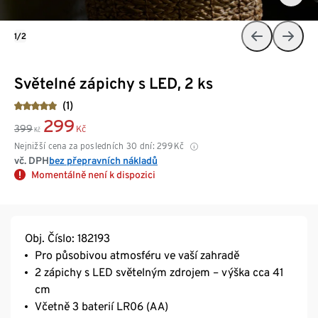
1/2
Světelné zápichy s LED, 2 ks
(1)
299
399
Kč
Kč
Nejnižší cena za posledních 30 dní:
299
Kč
vč. DPH
bez přepravních nákladů
Momentálně není k dispozici
Obj. Číslo: 182193
Pro působivou atmosféru ve vaší zahradě
2 zápichy s LED světelným zdrojem – výška cca 41
cm
Včetně 3 baterií LR06 (AA)