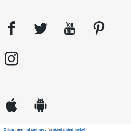
facebook
twitter
youtube
pinterest
instagram
appleinc
android
Odstoupení od smlouvy (zrušení objednávky)