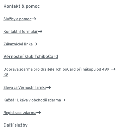
Kontakt & pomoc
Služby a pomoc
Kontaktní formulář
Zákaznická linka
Věrnostní klub TchiboCard
Doprava zdarma pro držitele TchiboCard při nákupu od 499
Kč
Sleva za Věrnostní zrnka
Každá 11. káva v obchodě zdarma
Registrace zdarma
Další služby