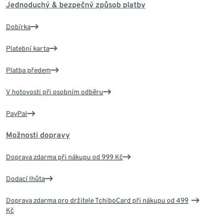
Jednoduchý & bezpečný způsob platby
Dobírka
Platební karta
Platba předem
V hotovosti při osobním odběru
PayPal
Možnosti dopravy
Doprava zdarma při nákupu od 999 Kč
Dodací lhůta
Doprava zdarma pro držitele TchiboCard při nákupu od 499
Kč