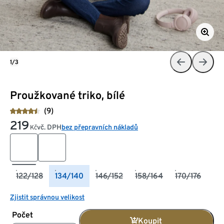
1/3
Proužkované triko, bílé
(9)
219
vč. DPH
bez přepravních nákladů
Kč
122/128
134/140
146/152
158/164
170/176
Zjistit správnou velikost
Počet
Koupit