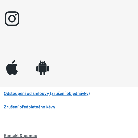
instagram
appleinc
android
Odstoupení od smlouvy (zrušení objednávky)
Zrušení předplatného kávy
Kontakt & pomoc