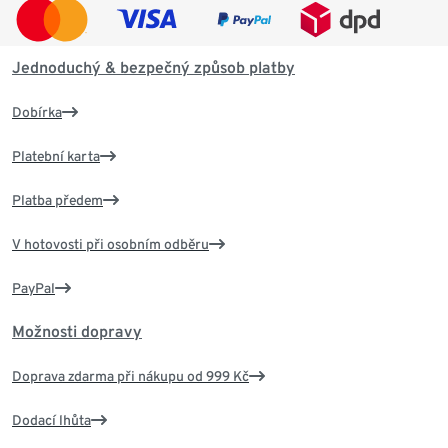
Jednoduchý & bezpečný způsob platby
Dobírka
Platební karta
Platba předem
V hotovosti při osobním odběru
PayPal
Možnosti dopravy
Doprava zdarma při nákupu od 999 Kč
Dodací lhůta