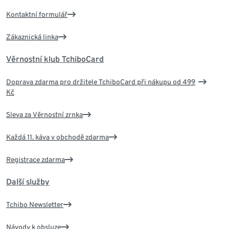
Kontaktní formulář
Zákaznická linka
Věrnostní klub TchiboCard
Doprava zdarma pro držitele TchiboCard při nákupu od 499
Kč
Sleva za Věrnostní zrnka
Každá 11. káva v obchodě zdarma
Registrace zdarma
Další služby
Tchibo Newsletter
Návody k obsluze