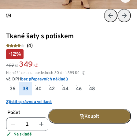
1/4
Tkané šaty s potiskem
(4)
-12%
349
499
Kč
Kč
Nejnižší cena za posledních 30 dní:
399
Kč
vč. DPH
bez přepravních nákladů
36
38
40
42
44
46
48
Zjistit správnou velikost
Počet
Koupit
Na skladě